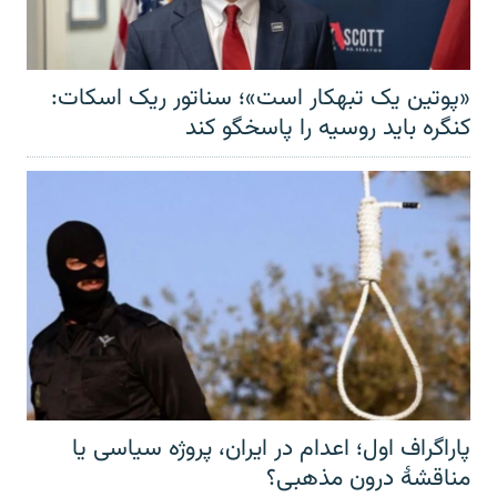
«پوتین یک تبهکار است»؛ سناتور ریک اسکات:
کنگره باید روسیه را پاسخگو کند
پاراگراف اول؛ اعدام در ایران، پروژه سیاسی یا
مناقشهٔ درون مذهبی؟