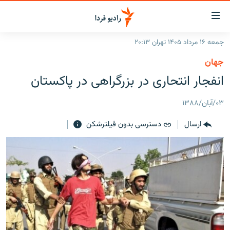
ینک‌های
ابلیت
سترسی
جمعه ۱۶ مرداد ۱۴۰۵ تهران ۲۰:۱۳
ازگشت
صفحه اصلی
جهان
ازگشت
ایران
انفجار انتحاری در بزرگراهی در پاکستان
ه
نوی
جهان
صلی
۰۳/آبان/۱۳۸۸
رادیو
فتن
ارسال
دسترسی بدون فیلترشکن
ه
پادکست
انتخاب کنید و بشنوید
فحه
چندرسانه‌ای
برنامه‌های رادیویی
ستجو
زنان فردا
فرکانس‌ها
گزارش‌های تصویری
گزارش‌های ویدئویی
English
به ما بپیوندید