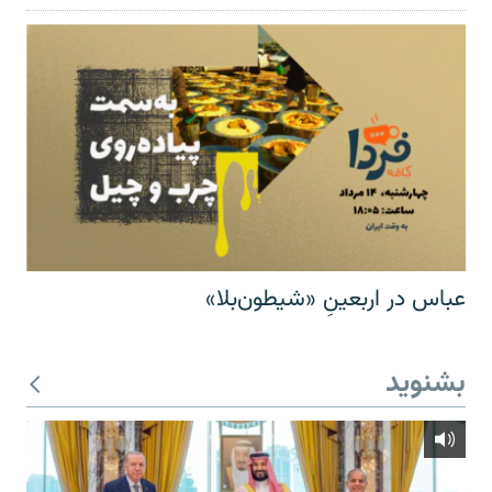
عباس در اربعینِ «شیطون‌بلا»
بشنوید