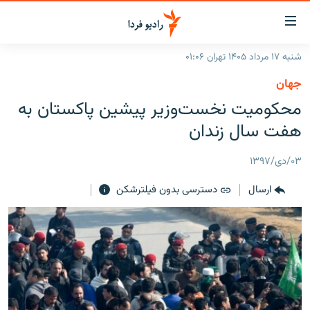
ینک‌های
ابلیت
سترسی
شنبه ۱۷ مرداد ۱۴۰۵ تهران ۰۱:۰۶
ازگشت
صفحه اصلی
جهان
ازگشت
ایران
محکومیت نخست‌وزیر پیشین پاکستان به
ه
نوی
جهان
هفت سال زندان
صلی
رادیو
فتن
۰۳/دی/۱۳۹۷
ه
پادکست
انتخاب کنید و بشنوید
فحه
ارسال
دسترسی بدون فیلترشکن
چندرسانه‌ای
برنامه‌های رادیویی
ستجو
زنان فردا
فرکانس‌ها
گزارش‌های تصویری
گزارش‌های ویدئویی
English
به ما بپیوندید