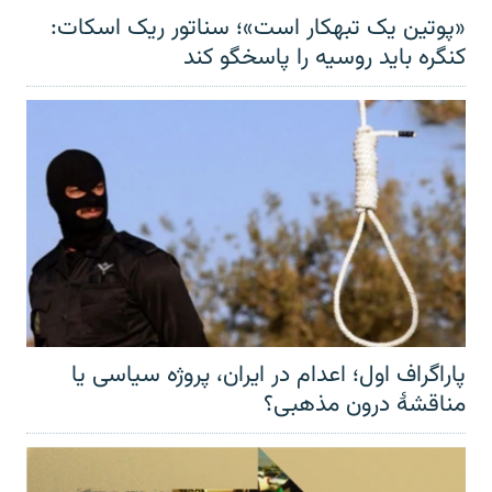
«پوتین یک تبهکار است»؛ سناتور ریک اسکات:
کنگره باید روسیه را پاسخگو کند
پاراگراف اول؛ اعدام در ایران، پروژه سیاسی یا
مناقشهٔ درون مذهبی؟