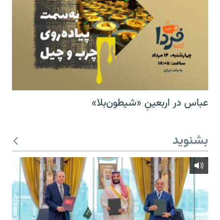
عباس در اربعینِ «شیطون‌بلا»
بشنوید