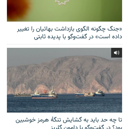
«جنگ چگونه الگوی بازداشت بهائیان را تغییر
داده است» در گفت‌وگو با پدیده ثابتی
تا چه حد باید به گشایش تنگهٔ هرمز خوشبین
بود؟ در گفت‌وگو با دامون گلریز