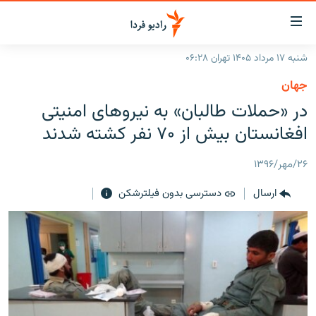
ینک‌های
ابلیت
سترسی
شنبه ۱۷ مرداد ۱۴۰۵ تهران ۰۶:۲۸
ازگشت
صفحه اصلی
جهان
ازگشت
ایران
در «حملات طالبان» به نیروهای امنیتی
ه
نوی
جهان
افغانستان بیش از ۷۰ نفر کشته شدند
صلی
رادیو
فتن
۲۶/مهر/۱۳۹۶
ه
پادکست
انتخاب کنید و بشنوید
فحه
ارسال
دسترسی بدون فیلترشکن
چندرسانه‌ای
برنامه‌های رادیویی
ستجو
زنان فردا
فرکانس‌ها
گزارش‌های تصویری
گزارش‌های ویدئویی
English
به ما بپیوندید