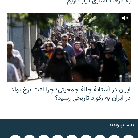
به فرهنگ‌سازی نیاز داریم
ایران در آستانهٔ چالهٔ جمعیتی؛ چرا افت نرخ تولد
در ایران به رکورد تاریخی رسید؟
به ما بپیوندید