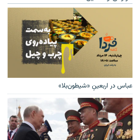
عباس در اربعینِ «شیطون‌بلا»