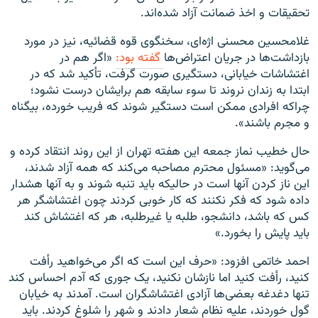
تحقیقات و اخذ ضمانت آزاد شده‌اند.
غلامحسین محسنی اژه‌ای، سخنگوی قوه قضائیه، نیز در مورد
بازداشت‌ها در جریان اعتراض‌ها
گفته بود:
«اگر هم در
اغتشاشات خیابانی، دستگیری صورت گرفت، تأکید شد که در
ابتدا به زندان نروند تا سوء سابقه هم برایشان درست نشود؛
چراکه افرادی ممکن است دستگیر شوند که فریب خورده، بیگناه
و مجرم باشند».
حال خطیب نماز جمعه این هفته تهران از این روند انتقاد کرده و
می‌گوید: «مسئول محترم مصاحبه می‌کند که همه آزاد شدند،
این ناز کردن آنها است در حالیکه باید تنبه شوند و به آنها هشدار
داده شود که فکر نکنند که کار خوبی کردند چون اغتشاشگر هر
کس که باشد، دانشجو، طلبه یا غیرطلبه، هر که اغتشاش کند
باید پایش را بخورد.»
احمد خاتمی افزود: «حرف این است که اگر می‌خواهید رأفت
کنید، رأفت کنید اما نازشان نکنید، یک جوری که آدم احساس کند
تنها دغدغه بعضی‌ها آزادی اغتشاشگران است. آمدند به خیابان
گول خوردند، علیه نظام شعار دادند و شهر را شلوغ کردند. باید