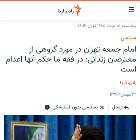
ینک‌های
ابلیت
سترسی
پنجشنبه ۱۵ مرداد ۱۴۰۵ تهران ۰۹:۱۶
ازگشت
صفحه اصلی
سیاسی
ازگشت
ایران
امام جمعه تهران در مورد گروهی از
ه
نوی
جهان
معترضان زندانی: در فقه ما حکم آنها اعدام
صلی
رادیو
است
فتن
ه
پادکست
انتخاب کنید و بشنوید
رادیو فردا
فحه
چندرسانه‌ای
برنامه‌های رادیویی
ستجو
۱۳/بهمن/۱۳۹۶
زنان فردا
فرکانس‌ها
گزارش‌های تصویری
ارسال
دسترسی بدون فیلترشکن
گزارش‌های ویدئویی
English
به ما بپیوندید