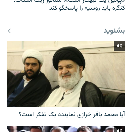
«پوتین یک تبهکار است»؛ سناتور ریک اسکات:
کنگره باید روسیه را پاسخگو کند
بشنوید
آیا محمد باقر خرازی نماینده یک تفکر است؟