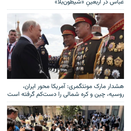
عباس در اربعینِ «شیطون‌بلا»
هشدار مارک مونتگمری: آمریکا محور ایران،
روسیه، چین و کره شمالی را دست‌کم گرفته است