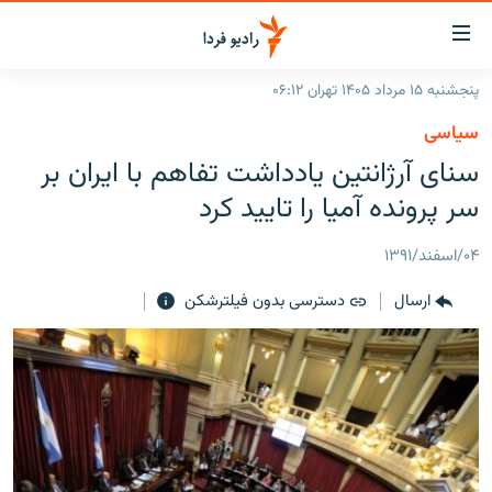
ینک‌های
ابلیت
سترسی
پنجشنبه ۱۵ مرداد ۱۴۰۵ تهران ۰۶:۱۲
ازگشت
صفحه اصلی
سیاسی
ازگشت
ایران
سنای آرژانتین یادداشت تفاهم با ایران بر
ه
نوی
جهان
سر پرونده آمیا را تایید کرد
صلی
رادیو
فتن
۰۴/اسفند/۱۳۹۱
ه
پادکست
انتخاب کنید و بشنوید
فحه
ارسال
دسترسی بدون فیلترشکن
چندرسانه‌ای
برنامه‌های رادیویی
ستجو
زنان فردا
فرکانس‌ها
گزارش‌های تصویری
گزارش‌های ویدئویی
English
به ما بپیوندید