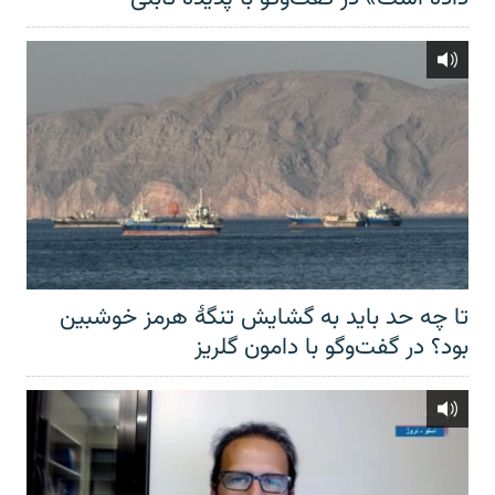
تا چه حد باید به گشایش تنگهٔ هرمز خوشبین
بود؟ در گفت‌وگو با دامون گلریز