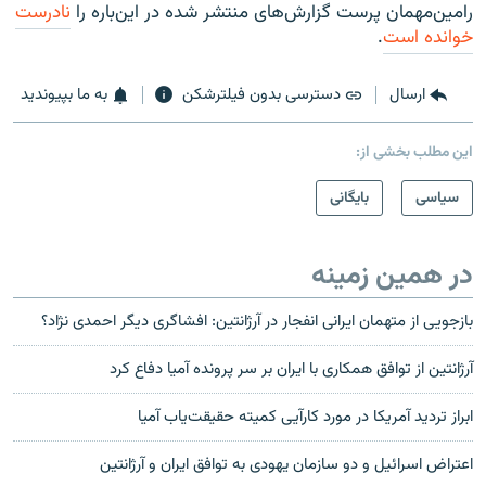
رامین‌مهمان پرست گزارش‌های منتشر شده در این‌باره را
نادرست
خوانده است
.
ارسال
دسترسی بدون فیلترشکن
به ما بپیوندید
این مطلب بخشی از:
سیاسی
بایگانی
در همین زمینه
بازجويی از متهمان ايرانی انفجار در آرژانتين: افشاگری ديگر احمدی نژاد؟
آرژانتین از توافق همکاری با ایران بر سر پرونده آمیا دفاع کرد
ابراز تردید آمریکا در مورد کارآیی کمیته حقیقت‌یاب آمیا
اعتراض اسرائیل و دو سازمان یهودی به توافق ایران و آرژانتین