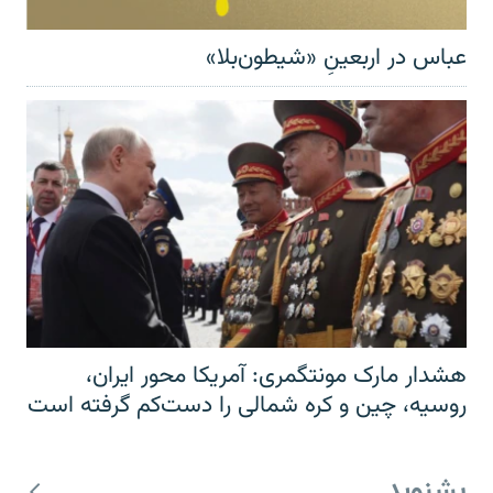
عباس در اربعینِ «شیطون‌بلا»
هشدار مارک مونتگمری: آمریکا محور ایران،
روسیه، چین و کره شمالی را دست‌کم گرفته است
بشنوید