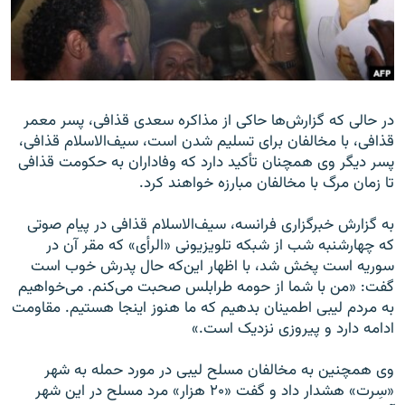
زبان‌های دیگر
در حالی که گزارش‌ها حاکی از مذاکره سعدی قذافی، پسر معمر
قذافی، با مخالفان برای تسلیم شدن است، سیف‌الاسلام قذافی،
پسر دیگر وی همچنان تأکید دارد که وفاداران به حکومت قذافی
تا زمان مرگ با مخالفان مبارزه خواهند کرد.
به گزارش خبرگزاری فرانسه، سیف‌الاسلام قذافی در پیام صوتی
که چهارشنبه شب از شبکه تلویزیونی «الرأی» که مقر آن در
سوریه است پخش شد، با اظهار این‌که حال پدرش خوب است
گفت: «من با شما از حومه طرابلس صحبت می‌کنم. می‌خواهیم
به مردم لیبی اطمینان بدهیم که ما هنوز اینجا هستیم. مقاومت
ادامه دارد و پیروزی نزدیک است.»
وی همچنین به مخالفان مسلح لیبی در مورد حمله به شهر
«سِرت» هشدار داد و گفت «۲۰ هزار» مرد مسلح در این شهر