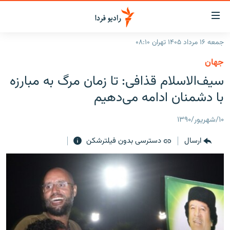
ینک‌های
ابلیت
سترسی
جمعه ۱۶ مرداد ۱۴۰۵ تهران ۰۸:۱۰
ازگشت
صفحه اصلی
جهان
ازگشت
ایران
سیف‌الاسلام قذافی: تا زمان مرگ به مبارزه
ه
نوی
جهان
با دشمنان ادامه می‌دهیم
صلی
رادیو
فتن
۱۰/شهریور/۱۳۹۰
ه
پادکست
انتخاب کنید و بشنوید
فحه
ارسال
دسترسی بدون فیلترشکن
چندرسانه‌ای
برنامه‌های رادیویی
ستجو
زنان فردا
فرکانس‌ها
گزارش‌های تصویری
گزارش‌های ویدئویی
English
به ما بپیوندید