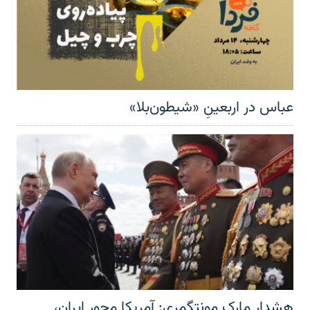
عباس در اربعینِ «شیطون‌بلا»
هشدار مارک مونتگمری: آمریکا محور ایران،