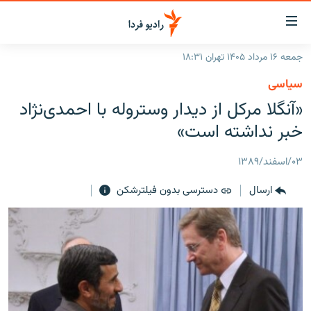
ینک‌های
ابلیت
سترسی
جمعه ۱۶ مرداد ۱۴۰۵ تهران ۱۸:۳۱
ازگشت
صفحه اصلی
سیاسی
ازگشت
ایران
«آنگلا مرکل از دیدار وستروله با احمدی‌نژاد
ه
نوی
جهان
خبر نداشته است»
صلی
رادیو
فتن
۰۳/اسفند/۱۳۸۹
ه
پادکست
انتخاب کنید و بشنوید
فحه
ارسال
دسترسی بدون فیلترشکن
چندرسانه‌ای
برنامه‌های رادیویی
ستجو
زنان فردا
فرکانس‌ها
گزارش‌های تصویری
گزارش‌های ویدئویی
English
به ما بپیوندید