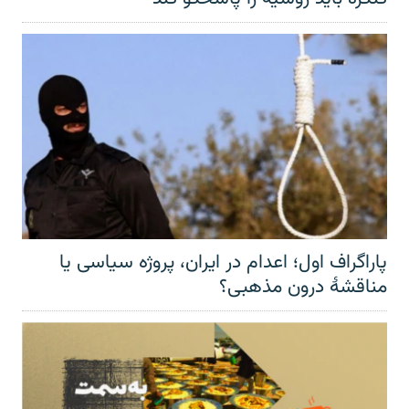
پاراگراف اول؛ اعدام در ایران، پروژه سیاسی یا
مناقشهٔ درون مذهبی؟