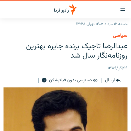
ینک‌های
ابلیت
سترسی
جمعه ۱۶ مرداد ۱۴۰۵ تهران ۱۳:۲۸
ازگشت
صفحه اصلی
سیاسی
ازگشت
ایران
عبدالرضا تاجیک برنده جایزه بهترین
ه
نوی
جهان
روزنامه‌نگار سال شد
صلی
رادیو
فتن
۱۹/آذر/۱۳۸۹
ه
پادکست
انتخاب کنید و بشنوید
فحه
ارسال
دسترسی بدون فیلترشکن
چندرسانه‌ای
برنامه‌های رادیویی
ستجو
زنان فردا
فرکانس‌ها
گزارش‌های تصویری
گزارش‌های ویدئویی
English
به ما بپیوندید