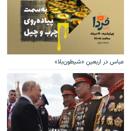
عباس در اربعینِ «شیطون‌بلا»