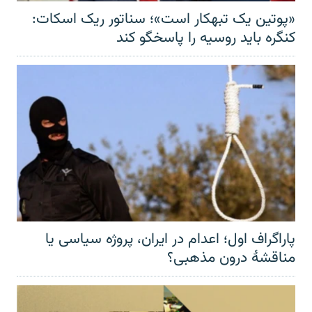
«پوتین یک تبهکار است»؛ سناتور ریک اسکات:
کنگره باید روسیه را پاسخگو کند
پاراگراف اول؛ اعدام در ایران، پروژه سیاسی یا
مناقشهٔ درون مذهبی؟