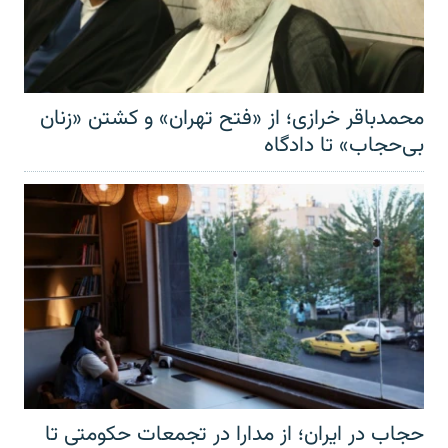
محمدباقر خرازی؛ از «فتح تهران» و کشتن «زنان
بی‌حجاب» تا دادگاه
حجاب در ایران؛ از مدارا در تجمعات حکومتی تا