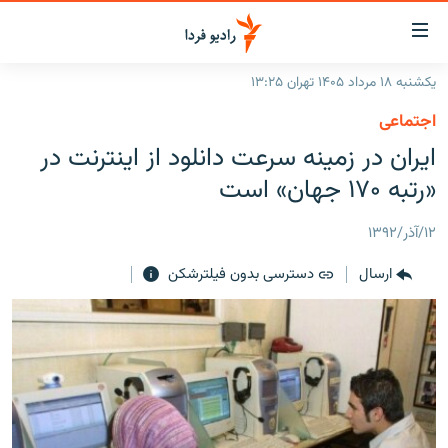
ینک‌های
ابلیت
سترسی
یکشنبه ۱۸ مرداد ۱۴۰۵ تهران ۱۳:۲۵
ازگشت
صفحه اصلی
اجتماعی
ازگشت
ایران
ایران در زمینه سرعت دانلود از اینترنت در
ه
نوی
جهان
«رتبه ۱۷۰ جهان» است
صلی
رادیو
فتن
۱۲/آذر/۱۳۹۲
ه
پادکست
انتخاب کنید و بشنوید
فحه
ارسال
دسترسی بدون فیلترشکن
چندرسانه‌ای
برنامه‌های رادیویی
ستجو
زنان فردا
فرکانس‌ها
گزارش‌های تصویری
گزارش‌های ویدئویی
English
به ما بپیوندید