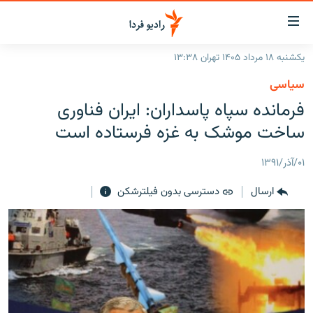
ینک‌های
ابلیت
سترسی
یکشنبه ۱۸ مرداد ۱۴۰۵ تهران ۱۳:۳۸
ازگشت
صفحه اصلی
سیاسی
ازگشت
ایران
فرمانده سپاه پاسداران: ایران فناوری
ه
نوی
جهان
ساخت موشک به غزه فرستاده است
صلی
رادیو
فتن
۰۱/آذر/۱۳۹۱
ه
پادکست
انتخاب کنید و بشنوید
فحه
ارسال
دسترسی بدون فیلترشکن
چندرسانه‌ای
برنامه‌های رادیویی
ستجو
زنان فردا
فرکانس‌ها
گزارش‌های تصویری
گزارش‌های ویدئویی
English
به ما بپیوندید