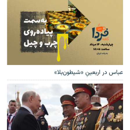
عباس در اربعینِ «شیطون‌بلا»