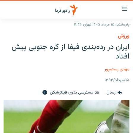
ینک‌های
ابلیت
سترسی
پنجشنبه ۱۵ مرداد ۱۴۰۵ تهران ۱۱:۴۶
ازگشت
صفحه اصلی
ورزش
ازگشت
ایران
ایران در رده‌بندی فیفا از کره جنوبی پیش
ه
نوی
جهان
افتاد
صلی
رادیو
فتن
مهدی رستم‌پور
ه
پادکست
انتخاب کنید و بشنوید
فحه
۱۸/مرداد/۱۳۹۲
چندرسانه‌ای
برنامه‌های رادیویی
ستجو
ارسال
دسترسی بدون فیلترشکن
زنان فردا
فرکانس‌ها
گزارش‌های تصویری
گزارش‌های ویدئویی
English
به ما بپیوندید