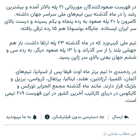
در فهرست صعودکنندگان موریتانی ۲۱ پله بالاتر آمده و بیشترین
رشد را در ماه گذشته بین تیم‌های ملی سراسر جهان داشته.
کامرون با ۲۰ پله صعود به رده پنجاه و یکم رسیده و درست بالای
سر ایران ایستاده. جایگاه بوتسوانا هم ۱۵ رده ترقی یافته.
تیم ملی کیپ‌ورد که در ماه گذشته ۲۳ پله ارتقا داشت، باز هم
جهشی بلند را از سر گذراند و با ۱۳ پله صعود دیگر، به رده سی و
ششم جهان یعنی بالای سر ژاپن رسید.
در رده‌بندی ۱۰ تیم برتر ماه اوت فیفا پس از اسپانیا، تیم‌های
آلمان، کلمبیا، آرژانتین، هلند، ایتالیا، پرتغال، کرواسی، برزیل و
بلژیک قرار دارند. مانند ماه گذشته مجمع الجزایر تورکس و
کایکوس در دریای کارائیب آخرین کشور در این فهرست ۲۰۹ تیمی
است.
ارسال
دسترسی بدون فیلترشکن
به ما بپیوندید
این مطلب بخشی از: