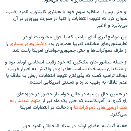
آمریکا با «تقلب و دست‌کاری» انجام می‌شود.
او حتی پس از مناظره سوم خود با هیلاری کلینتون، نامزد رقیب،
عنوان کرد که نتیجه انتخابات را تنها در صورت پیروزی در آن
می‌پذیرد و لاغیر.
این موضع‌گیری آقای ترامپ که با افول محبوبیت او در
نظرسنجی‌های مختلف تقریبا همزمان بود
واکنش‌های بسیاری
را
از طرف دموکرات‌ها و حتی جمهوری‌خواهان آمریکا باعث شد.
از جمله سناتور جان مک‌کین که خود رقیب انتخاباتی اوباما بود و
از منتقدان سرسخت سیاست‌های او در واکنش به اصرار غریب
دونالد ترامپ گفت که پذیرفتن نتیجه انتخابات ربطی به علاقه یا
عدم علاقه به رقیب ندارد و «سنتی آمریکایی ا‌ست».
در همین حال روسیه در حالی خواستار حضور در حوزه‌های
رای‌گیری در آمریکاست که حتی یک ماه نیز از
متهم شدنش به
هک ای‌میل‌های دموکرات‌ها
و دخالت در انتخابات آمریکا
نمی‌گذرد.
هفته گذشته اعضای ارشد در ستاد انتخاباتی نامزد حزب