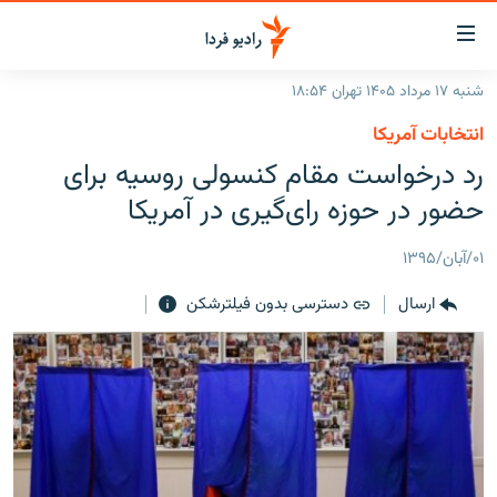
ینک‌های
ابلیت
سترسی
شنبه ۱۷ مرداد ۱۴۰۵ تهران ۱۸:۵۴
ازگشت
صفحه اصلی
انتخابات آمریکا
ازگشت
ایران
رد درخواست مقام کنسولی روسیه برای
ه
نوی
جهان
حضور در حوزه رای‌گیری در آمریکا
صلی
رادیو
فتن
۰۱/آبان/۱۳۹۵
ه
پادکست
انتخاب کنید و بشنوید
فحه
ارسال
دسترسی بدون فیلترشکن
چندرسانه‌ای
برنامه‌های رادیویی
ستجو
زنان فردا
فرکانس‌ها
گزارش‌های تصویری
گزارش‌های ویدئویی
English
به ما بپیوندید