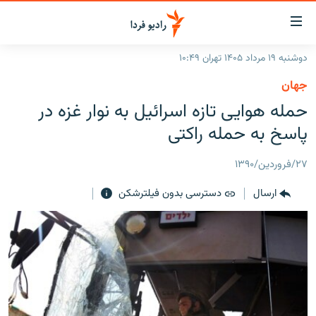
ینک‌های
ابلیت
سترسی
دوشنبه ۱۹ مرداد ۱۴۰۵ تهران ۱۰:۴۹
ازگشت
صفحه اصلی
جهان
ازگشت
ایران
حمله هوایی تازه اسرائیل به نوار غزه در
ه
نوی
جهان
پاسخ به حمله راکتی
صلی
رادیو
فتن
۲۷/فروردین/۱۳۹۰
ه
پادکست
انتخاب کنید و بشنوید
فحه
ارسال
دسترسی بدون فیلترشکن
چندرسانه‌ای
برنامه‌های رادیویی
ستجو
زنان فردا
فرکانس‌ها
گزارش‌های تصویری
گزارش‌های ویدئویی
English
به ما بپیوندید