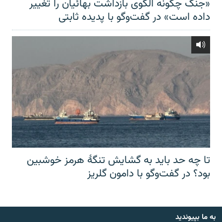
«جنگ چگونه الگوی بازداشت بهائیان را تغییر
داده است» در گفت‌وگو با پدیده ثابتی
تا چه حد باید به گشایش تنگهٔ هرمز خوشبین
بود؟ در گفت‌وگو با دامون گلریز
به ما بپیوندید