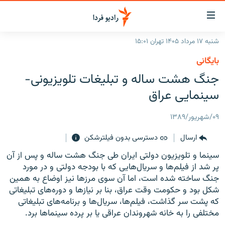
ینک‌های
ابلیت
سترسی
شنبه ۱۷ مرداد ۱۴۰۵ تهران ۱۵:۰۱
ازگشت
صفحه اصلی
بایگانی
ازگشت
ایران
جنگ هشت ساله و تبلیغات تلویزیونی-
ه
نوی
جهان
سینمایی عراق
صلی
رادیو
فتن
۰۹/شهریور/۱۳۸۹
ه
پادکست
انتخاب کنید و بشنوید
فحه
ارسال
دسترسی بدون فیلترشکن
چندرسانه‌ای
برنامه‌های رادیویی
ستجو
سینما و تلویزیون دولتی ایران طی جنگ هشت ساله و پس از آن
زنان فردا
فرکانس‌ها
گزارش‌های تصویری
پر شد از فیلم‌ها و سریال‌هایی که با بودجه دولتی و در مورد
جنگ ساخته شده است، اما آن سوی مرزها نیز اوضاع به همین
گزارش‌های ویدئویی
English
شکل بود و حکومت وقت عراق، بنا بر نیازها و دوره‌های تبلیغاتی
که پشت سر گذاشت، فیلم‌ها، سریال‌ها و برنامه‌های تبلیغاتی
مختلفی را به خانه شهروندان عراقی یا بر پرده سینماها برد.
به ما بپیوندید