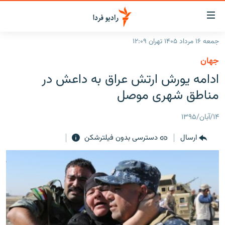
ینک‌های
ابلیت
سترسی
جمعه ۱۶ مرداد ۱۴۰۵ تهران ۱۲:۰۹
ازگشت
صفحه اصلی
جهان
ازگشت
ایران
ادامه یورش ارتش عراق به داعش در
ه
نوی
جهان
مناطق شهری موصل
صلی
رادیو
فتن
۱۴/آبان/۱۳۹۵
ه
پادکست
انتخاب کنید و بشنوید
فحه
ارسال
دسترسی بدون فیلترشکن
چندرسانه‌ای
برنامه‌های رادیویی
ستجو
زنان فردا
فرکانس‌ها
گزارش‌های تصویری
گزارش‌های ویدئویی
English
به ما بپیوندید