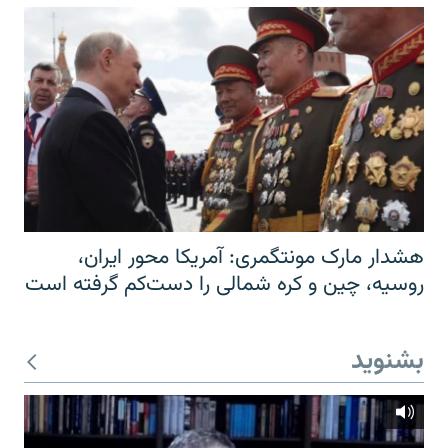
هشدار مارک مونتگمری: آمریکا محور ایران،
روسیه، چین و کره شمالی را دست‌کم گرفته است
بشنوید