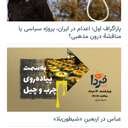
پاراگراف اول؛ اعدام در ایران، پروژه سیاسی یا
مناقشهٔ درون مذهبی؟
عباس در اربعینِ «شیطون‌بلا»