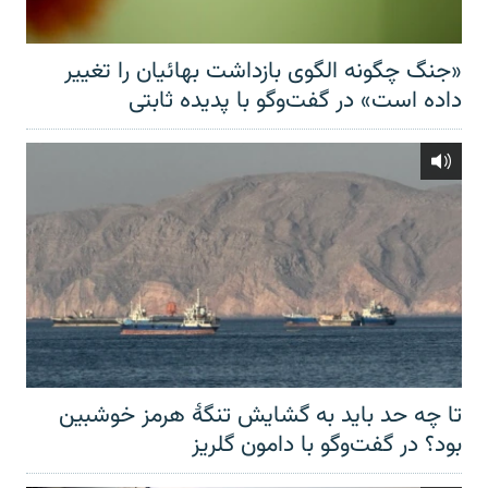
«جنگ چگونه الگوی بازداشت بهائیان را تغییر
داده است» در گفت‌وگو با پدیده ثابتی
تا چه حد باید به گشایش تنگهٔ هرمز خوشبین
بود؟ در گفت‌وگو با دامون گلریز