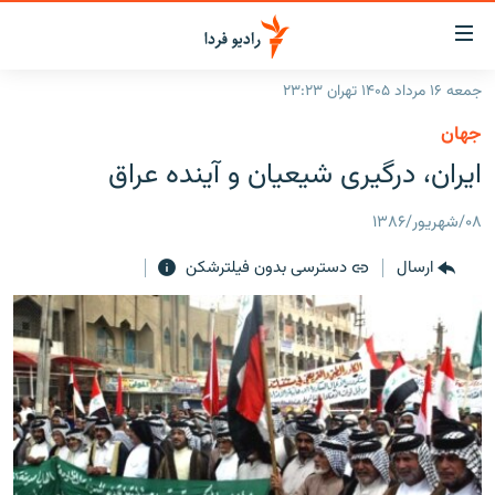
ینک‌های
ابلیت
سترسی
جمعه ۱۶ مرداد ۱۴۰۵ تهران ۲۳:۲۳
ازگشت
صفحه اصلی
جهان
ازگشت
ایران
ایران، درگیری شیعیان و آینده عراق
ه
نوی
جهان
صلی
۰۸/شهریور/۱۳۸۶
رادیو
فتن
ارسال
دسترسی بدون فیلترشکن
ه
پادکست
انتخاب کنید و بشنوید
فحه
چندرسانه‌ای
برنامه‌های رادیویی
ستجو
زنان فردا
فرکانس‌ها
گزارش‌های تصویری
گزارش‌های ویدئویی
English
به ما بپیوندید