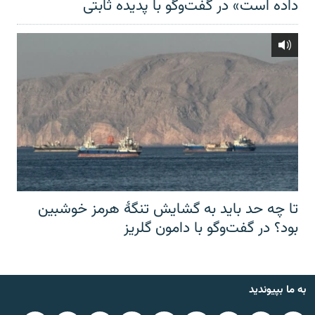
داده است» در گفت‌وگو با پدیده ثابتی
تا چه حد باید به گشایش تنگهٔ هرمز خوشبین
بود؟ در گفت‌وگو با دامون گلریز
به ما بپیوندید