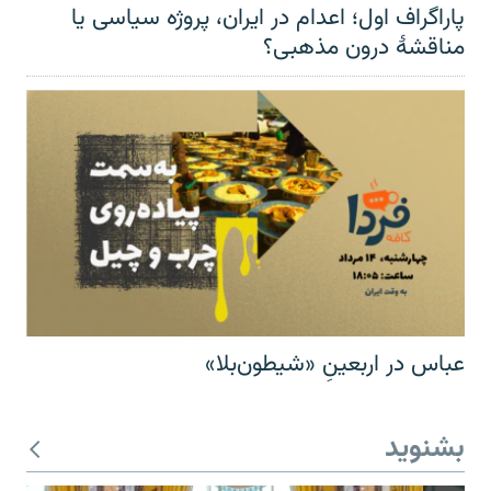
پاراگراف اول؛ اعدام در ایران، پروژه سیاسی یا
مناقشهٔ درون مذهبی؟
عباس در اربعینِ «شیطون‌بلا»
بشنوید