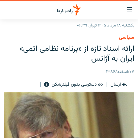
ینک‌های
ابلیت
سترسی
یکشنبه ۱۸ مرداد ۱۴۰۵ تهران ۰۶:۳۹
ازگشت
صفحه اصلی
سیاسی
ازگشت
ایران
ارائه اسناد تازه از «برنامه نظامی اتمی»
ه
نوی
جهان
ایران به آژانس
صلی
رادیو
فتن
۰۷/اسفند/۱۳۸۶
ه
پادکست
انتخاب کنید و بشنوید
فحه
ارسال
دسترسی بدون فیلترشکن
چندرسانه‌ای
برنامه‌های رادیویی
ستجو
زنان فردا
فرکانس‌ها
گزارش‌های تصویری
گزارش‌های ویدئویی
English
به ما بپیوندید