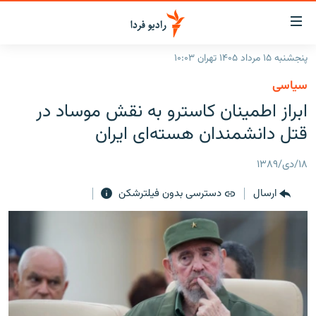
ینک‌های
ابلیت
سترسی
پنجشنبه ۱۵ مرداد ۱۴۰۵ تهران ۱۰:۰۳
ازگشت
صفحه اصلی
سیاسی
ازگشت
ایران
ابراز اطمینان کاسترو به نقش موساد در
ه
نوی
جهان
قتل دانشمندان هسته‌ای ایران
صلی
رادیو
فتن
۱۸/دی/۱۳۸۹
ه
پادکست
انتخاب کنید و بشنوید
فحه
ارسال
دسترسی بدون فیلترشکن
چندرسانه‌ای
برنامه‌های رادیویی
ستجو
زنان فردا
فرکانس‌ها
گزارش‌های تصویری
گزارش‌های ویدئویی
English
به ما بپیوندید