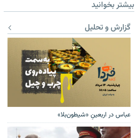
بیشتر بخوانید
گزارش و تحلیل
عباس در اربعینِ «شیطون‌بلا»