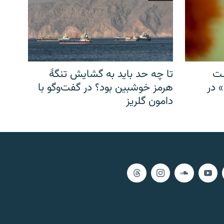
شت
تا چه حد باید به گشایش تنگهٔ
» در
هرمز خوشبین بود؟ در گفت‌وگو با
دامون گلریز