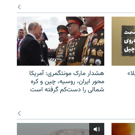
ا»
هشدار مارک مونتگمری: آمریکا
محور ایران، روسیه، چین و کره
شمالی را دست‌کم گرفته است