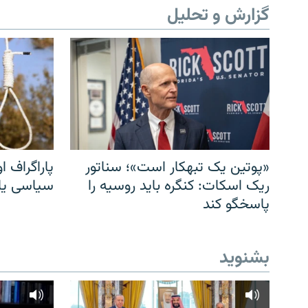
گزارش و تحلیل
«پوتین یک تبهکار است»؛ سناتور
پاراگراف او
ریک اسکات: کنگره باید روسیه را
سیاسی یا 
پاسخگو کند
بشنوید