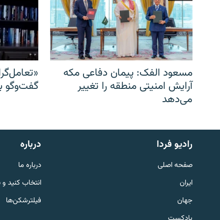
مسعود الفک: پیمان دفاعی مکه
«تعامل‌گر
آرایش امنیتی منطقه را تغییر
گفت‌وگو ب
می‌دهد
English
رادیو فردا
درباره
به ما بپیوندید
صفحه اصلی
درباره ما
ایران
انتخاب کنید و 
جهان
فیلترشکن‌ها
پادکست