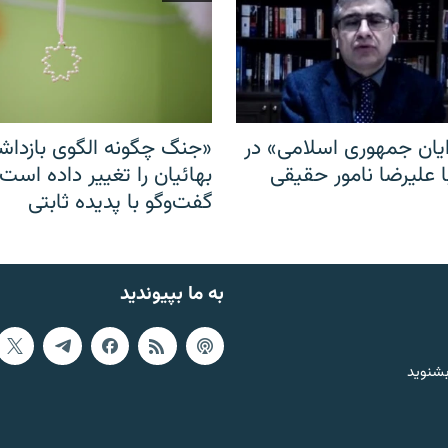
ایان جمهوری اسلامی» در
«جنگ چگونه الگوی بازدا
ا علیرضا نامور حقیقی
بهائیان را تغییر داده است
گفت‌وگو با پدیده ثابتی
به ما بپیوندید
بشنوید