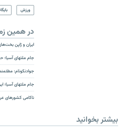
ورزش
بایگا
در همین زم
ایران و ژاپن بخت‌ه
جام ملتهای آسيا؛
جوادنکونام: مطئمنم
جام ملتهای آسيا؛ اي
ناکامی کشورهای عرب
بیشتر بخوانید