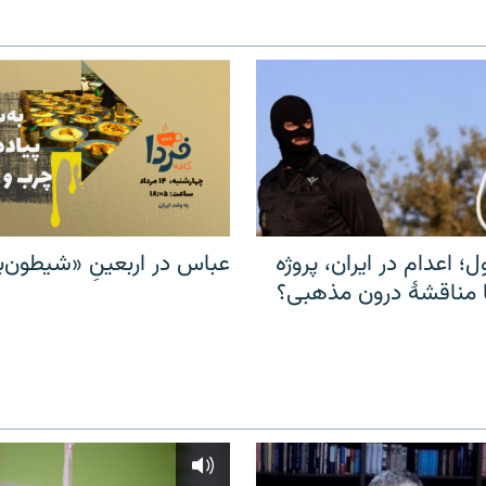
ل؛ اعدام در ایران، پروژه
عباس در اربعینِ «شیطون‌بل
مناقشهٔ درون مذهبی؟