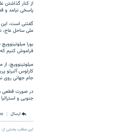
از کنار گذاشتن ع
پاسخی نیامد و ق
گفتنی است، این 
ملی ساحل عاج، نی
بورا میلوتینوویچ 
فراموش کنیم که ا
کارلوس آلبرتو پری
جام جهانی روی 
در صورت قطعی شدن
جنوبی و استرالیا 
ارسال
این مطلب بخشی از: