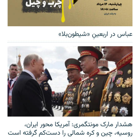
عباس در اربعینِ «شیطون‌بلا»
هشدار مارک مونتگمری: آمریکا محور ایران،
روسیه، چین و کره شمالی را دست‌کم گرفته است