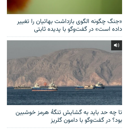
«جنگ چگونه الگوی بازداشت بهائیان را تغییر
داده است» در گفت‌وگو با پدیده ثابتی
تا چه حد باید به گشایش تنگهٔ هرمز خوشبین
بود؟ در گفت‌وگو با دامون گلریز