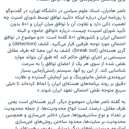
ناصر هادیان، استاد علوم سیاسی در دانشگاه تهران، در گفت‌و‌گو
با روزنامه ایران درباره اینکه «تأیید توافق توسط شورای امنیت چه
اهمیت ذاتی دارد و تفاوت آن با توافق میان ایران و ۱+۵ بدون
تأیید شورای امنیت» چیست، درباره «توافق جامع» و البته
احتمالی ایران و کشورهای ۱+۵ گفته است: «دو موضوع در توافق
احتمالی مورد توجه طرفین قرار می‌گیرد. کشف (detection) و
گریز هسته‌ای (break out)؛ کشف به این معنا که طرف مقابل
سیستمی بر اجرای توافق حاکم کند که طبق آن بتواند موارد
نقض شده از سوی هر یک از اعضای توافق را به سرعت
شناسایی کند. از این رو آنها، سیستم راستی‌آزمایی بسیار
نیرومندی شامل مانیتورینگ و نیز آزمایش گسترده و نظارت
دقیق بر روند برنامه‌های هسته‌ای ایران را لحاظ کرده‌اند تا خیلی
سریع متوجه نقض احتمالی تعهد ایران شوند.»
به گفته ناصر هادیان «موضوع دیگر، گریز هسته‌ای است یعنی
طرف مقابل، درصدد است انواع محدودیت‌ها، از جمله محدودیت
بر تعداد و نوع سانتریفیوژ‌ها، میزان ذخایر غنی‌سازی و همچنین
محدودیت بر سایت‌ها، محدود ساختن روش‌های غنی‌سازی
اورانیوم و بستن راه‌های دیگر دستیابی به بمب هسته‌ای را