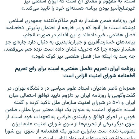
است، به مفهوم و معنای آن است که ایران اسلامی نیز
غیرصلح‌آمیز بودن برنامه هسته‌ای خود را تایید می‌کند.»
این روزنامه ضمن هشدار به تیم مذاکره‌کننده جمهوری اسلامی
نوشته است: «از آنجا که وزیر خارجه از احتمال پذیرش قطعنامه
فصل هفتمی، خبر داده‌اند و این اقدام در صورت انجام،
پیامدهای خسارت‌آفرین و جبران‌نا‌پذیری به دنبال دارد چاره‌ای جز
هشدار‌ نبود» چرا که «حریف نشان داده است نزده هم می‌رقصد،
چه رسد به اینکه ساز فصل هفتمی نیز کوک شود.»
روزنامه ایران: تحریم «فصل هفتمی» است، برای رفع تحریم
قطعنامه شورای امنیت الزامی است
همزمان ناصر هادیان، استاد علوم سیاسی در دانشگاه تهران، در
گفت‌و‌گویی با روزنامه ایران بر «لزوم تایید توافق احتمالی میان
ایران و ۱+۵ در شورای امنیت سازمان ملل تاکید کرده و گفته
است: «شورای امنیت به عنوان یک نهاد معتبر بین‌المللی، ضامن
خوبی بر اجرای توافق و پایبندی طرفین به تعهدات خود است. از
سوی دیگر برخی از تحریم‌ها از سوی شورای امنیت علیه ایران
تصویب شده است بنابراین صدور یک قطعنامه از سوی این شورا
برای برداشتن تحریم‌های این نهاد الزامی است.»