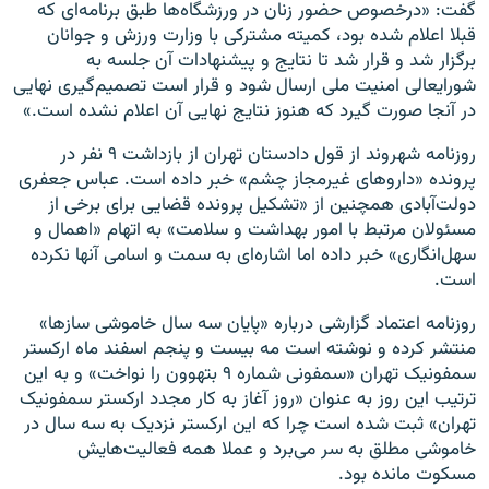
گفت: «درخصوص حضور زنان در ورزشگاه‌ها طبق برنامه‌ای که
قبلا اعلام شده بود، کمیته مشترکی با وزارت ورزش‌ و جوانان
برگزار شد و قرار شد تا نتایج و پیشنهادات آن جلسه به
شورایعالی امنیت ملی ارسال شود و قرار است تصمیم‌گیری نهایی
در آنجا صورت گیرد که هنوز نتایج نهایی آن اعلام نشده است.»
روزنامه شهروند از قول دادستان تهران از بازداشت ۹ نفر در
پرونده «داروهای غیرمجاز چشم» خبر داده است. عباس جعفری
دولت‌آبادی همچنین از «تشکیل پرونده قضایی برای برخی از
مسئولان مرتبط با امور بهداشت و سلامت» به اتهام «اهمال و
سهل‌انگاری» خبر داده اما اشاره‌ای به سمت و اسامی آنها نکرده
است.
روزنامه اعتماد گزارشی درباره «پایان سه سال خاموشی ساز‌ها»
منتشر کرده و نوشته است مه بیست و پنجم اسفند ماه ارکستر
سمفونیک تهران «سمفونی شماره ٩ بتهوون را نواخت» و به این
ترتیب این روز به عنوان «روز آغاز به کار مجدد ارکستر سمفونیک
تهران» ثبت شده است چرا که این ارکستر نزدیک به سه سال در
خاموشی مطلق به سر می‌برد و عملا همه فعالیت‌هایش
مسکوت مانده بود.