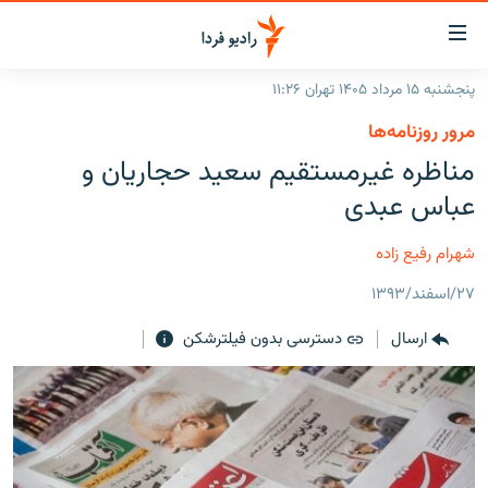
ینک‌های
ابلیت
سترسی
پنجشنبه ۱۵ مرداد ۱۴۰۵ تهران ۱۱:۲۶
ازگشت
صفحه اصلی
مرور روزنامه‌ها
ازگشت
ایران
مناظره غیرمستقیم سعید حجاریان ‌و‌
ه
نوی
جهان
عباس عبدی
صلی
رادیو
فتن
شهرام رفیع زاده
ه
پادکست
انتخاب کنید و بشنوید
فحه
۲۷/اسفند/۱۳۹۳
چندرسانه‌ای
برنامه‌های رادیویی
ستجو
ارسال
دسترسی بدون فیلترشکن
زنان فردا
فرکانس‌ها
گزارش‌های تصویری
گزارش‌های ویدئویی
English
به ما بپیوندید