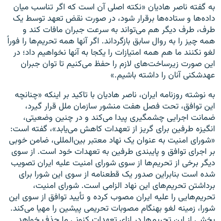
به گفته ناصر هادیان «نکته اصلی آن است که اگر تناسب میان
داده‌ها و ستاده‌ها برقرار شود، در صورت نقض تعهد توسط یک
طرف، طرف دیگر هم می‌تواند به سرعت جبران مافات کند و
همه چیز را به روال سابق بازگرداند. اگر آنها همه تحریم‌ها را فوراً
لغو نکنند ما هم همه امتیازات را یکجا به آنها نخواهیم داد؛ در
این صورت زیرساخت‌های لازم را حفظ می‌کنیم تا توان جبران
عهدشکنی آنان را داشته باشیم.»
به نوشته روزنامه ایران، ناصر هادیان با تاکید بر اینکه «چنانچه
این توافق، تحت فصل هفت منشور سازمان ملل قرار گیرد،
ضمانت اجرایی چشمگیری پیدا می‌کند و در چنین وضعیتی،
انگیزه طرفین برای گریز از تعهدات کاهش می‌یابد»، گفته است:
«شورای امنیت به عنوان یک نهاد معتبر بین‌المللی، ضامن خوبی
بر اجرای توافق و پایبندی طرفین به تعهدات خود است. از سوی
دیگر برخی از تحریم‌ها از سوی شورای امنیت علیه ایران تصویب
شده است بنابراین صدور یک قطعنامه از سوی این شورا برای
برداشتن تحریم‌های این نهاد الزامی است. شورای امنیت،
تحریم‌هایی را علیه ایران مصوب کرده و تأیید توافق از سوی این
شورا، زمینه لغو بهنگام مصوبات تحریمی پیشین را مهیا می‌کند.
بخشی از این تحریم‌ها در ازای تعهدات کنونی ما حذف خواهد