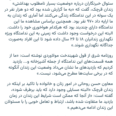
سئوال خبرنگاران درباره «وضعیت بسیار نامطلوب بهداشتی»
زندان قرچک، گفت که «به ما گزارش شده بود که دو هزار نفر در
یک سوله در این ندامتگاه زندگی می‌کنند اما آماری که زندان به
ما ارایه داد ۹۷۰ نفر بود. همچنین براساس مشاهده ما این
ندامتگاه دارای چندبند بود که هرکدام هواخوری خود را داشت.
البته این درخواست وجود داشت که زمینی به این ندامتگاه ویژه
نگهداری زندانیان ۱۸ تا ۲۶ سال داده شود تا این افراد به‌صورت
جداگانه نگهداری شوند.»
روزنامه شرق از قول شهیندخت مولاوردی نوشته است: «ما از
همه قسمت‌های این ندامتگاه از جمله آشپزخانه و... بازدید
کردیم که بازدیدهای ما نشان می‌داد وضعیت این زندان آنگونه
که در برخی سایت‌ها مطرح می‌شود، نیست.»
معاون حسن روحانی در امور زنان و خانواده با تاکید بر اینکه در
زندان قرچک «البته مسایلی وجود دارد که باید برطرف شود»،
گفته است: «از آنجا که ممکن است شرایط این زندان در زمان
بازدید ما متفاوت شده باشد، ارتباط و تعامل خوبی را با مسئولان
این زندان ادامه می‌دهیم.»