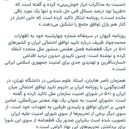
«نسبت به مذاکرات ابراز خوش‌بینی» کرده و گفته است که
«تقریبا نود درصد مسائل فنی حل شده و تنها یک مورد باقی
مانده است.» روزنامه ابتکار تاکید کرده است که «این اخبار در
کنار هم پازل توافق جامع را تشکیل می‌دهند.»
روزنامه کیهان در سرمقاله شماره چهارشنبه خود به اظهارات
محمدجواد ظریف درباره تایید توافق احتمالی ایران و کشورهای
۱+۵ در «یک قطعنامه فصل هفتمی منشور ملل متحد» انتقاد
کرده و نوشته است: چنین تاییدی «بدون تردید اقدامی
خسارت‌آفرین و تهدیدی جدی برای امنیت جمهوری اسلامی ایرانی
است.»
همزمان ناصر هادیان، استاد علوم سیاسی در دانشگاه تهران، در
گفت‌و‌گویی با روزنامه ایران بر «لزوم تایید توافق احتمالی میان
ایران و ۱+۵ در شورای امنیت سازمان ملل تاکید کرده و گفته
است: «شورای امنیت به عنوان یک نهاد معتبر بین‌المللی، ضامن
خوبی بر اجرای توافق و پایبندی طرفین به تعهدات خود است. از
سوی دیگر برخی از تحریم‌ها از سوی شورای امنیت علیه ایران
تصویب شده است بنابراین صدور یک قطعنامه از سوی این شورا
برای برداشتن تحریم‌های این نهاد الزامی است.»