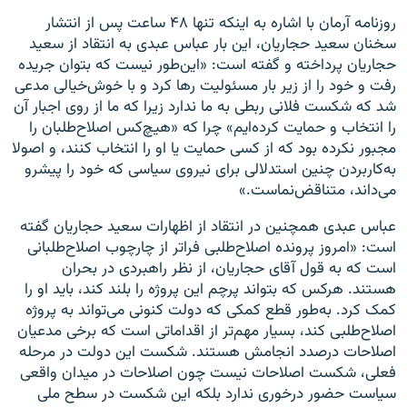
روزنامه آرمان با اشاره به اینکه تنها ۴۸ ساعت پس از انتشار
سخنان سعید حجاریان، این بار عباس عبدی به انتقاد از سعید
حجاریان پرداخته و گفته است: «این‌طور نیست که بتوان جریده
رفت و خود را از زیر بار مسئولیت‌‌ رها کرد و با خوش‌خیالی مدعی
شد که شکست فلانی ربطی به ما ندارد زیرا که ما از روی اجبار آن
را انتخاب و حمایت کرده‌ایم» چرا که «هیچ‌کس اصلاح‌طلبان را
مجبور نکرده بود که از کسی حمایت یا او را انتخاب کنند، و اصولا
به‌کاربردن چنین استدلالی برای نیروی سیاسی که خود را پیشرو
می‌داند، متناقض‌نماست.»
عباس عبدی همچنین در انتقاد از اظهارات سعید حجاریان گفته
است: «امروز پرونده اصلاح‌طلبی فرا‌تر از چارچوب اصلاح‌طلبانی
است که به قول آقای حجاریان، از نظر راهبردی در بحران
هستند. هرکس که بتواند پرچم این پروژه را بلند کند، باید او را
کمک کرد. به‌طور قطع کمکی که دولت کنونی می‌تواند به پروژه
اصلاح‌طلبی کند، بسیار مهم‌تر از اقداماتی است که برخی مدعیان
اصلاحات درصدد انجامش هستند. شکست این دولت در مرحله
فعلی، شکست اصلاحات نیست چون اصلاحات در میدان واقعی
سیاست حضور درخوری ندارد بلکه این شکست در سطح ملی