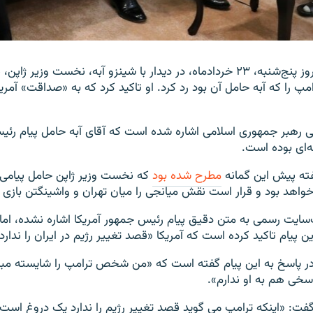
آیت‌الله خامنه‌ای روز پنج‌شنبه، ۲۳ خردادماه، در دیدار با شینزو آبه، نخست وزی
امپ را که آبه حامل آن بود رد کرد. او تاکید کرد که به «صداقت» آمریک
 رهبر جمهوری اسلامی اشاره شده است که آقای آبه حامل پیام رئیس
نه‌ای بوده است.
ته پیش این گمانه
مطرح شده بود
که نخست وزیر ژاپن حامل پیامی
اهد بود و قرار است نقش میانجی را میان تهران و واشینگتن بازی ک
سایت رسمی به متن دقیق پیام رئیس جمهور آمریکا اشاره نشده، اما
ین پیام تاکید کرده است که آمریکا «قصد تغییر رژیم در ایران را ندارد
ی در پاسخ به این پیام گفته است که «من شخص ترامپ را شایسته مبا
سخی هم به او ندارم».
 گفت: «اینکه ترامپ می گوید قصد تغییر رژیم را ندارد یک دروغ است ز