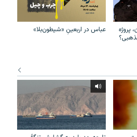
، پروژه
عباس در اربعینِ «شیطون‌بلا»
مذهبی؟