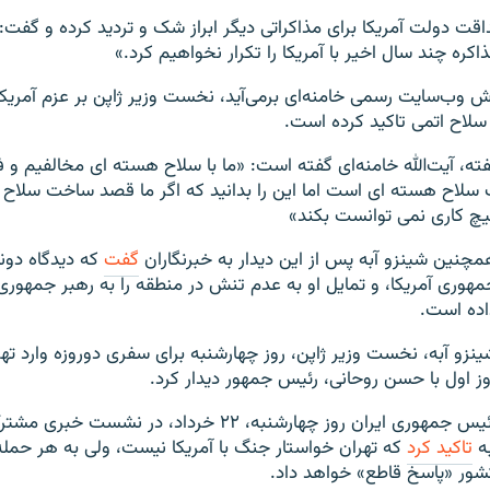
داقت دولت آمریکا برای مذاکراتی دیگر ابراز شک و تردید کرده و گفت:
کره چند سال اخیر با آمریکا را تکرار نخواهیم کرد.»
رش وب‌سایت رسمی خامنه‌ای برمی‌آید، نخست وزیر ژاپن بر عزم آمریکا
 سلاح اتمی تاکید کرده است.
فته، آیت‌الله خامنه‌ای گفته است: «ما با سلاح هسته ای مخالفیم و
سلاح هسته ای است اما این را بدانید که اگر ما قصد ساخت سلاح
یچ کاری نمی توانست بکند»
مچنین شینزو آبه پس از این دیدار به خبرنگاران
گفت
که دیدگاه دون
مهوری آمریکا، و تمایل او به عدم تنش در منطقه را به رهبر جمهوری
اده است.
شینزو آبه، نخست وزیر ژاپن، روز چهارشنبه برای سفری دوروزه وارد ت
وز اول با حسن روحانی، رئیس جمهور دیدار کرد.
رئیس‌ جمهوری ایران روز چهارشنبه، ۲۲ خرداد، در نشس
به
تاکید کرد
که تهران خواستار جنگ با آمریکا نیست، ولی به هر حمله
شور «پاسخ قاطع» خواهد داد.