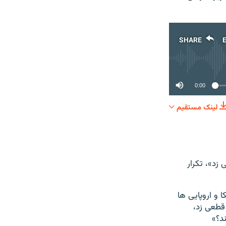
SHARE
0:00
لینک مستقیم
SHARE
 زد»، تکرار
و اروپایی ها
اد قطعی زد،
ند؟»