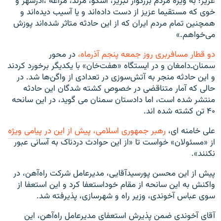
عزیز؛ به ویژه مردم بزرگوار تبریز، اسکو، مرند، مراغه ،آذرشهر و
خوی که مستقیما عزیز از دست داده‌اند و یا آسیب دیده‌اند و
همچنین تمام مردم ایران که از این حادثه متاثر شده‌اند پوزش
می‌خواهم.»
دو قطار مسافربری روز جمعه پنجم آذرماه،
در محور
سمنان‌ـ‌دامغان و در ایستگاه «هفت‌خان» با یکدیگر برخورد کردند
و این حادثه منجر به آتش‌سوزی در تعدادی از واگن‌ها شد. در
حالی که آمار متناقضی در خصوص کشته شدگان این حادثه
منتشر شده است، اما دادستان سمنان می گوید، در این سانحه
۴۰ تن کشته شده اند.
علی خامنه ای،
رهبر جمهوری اسلامی، پیش از این در پیامی ویژه
از «مسئولان» خواست تا «از این حوادث دردناک به آسانی عبور
نکنند».
پیش از این محسن‌ پورسیدآقایی، مدیرعامل شرکت راه‌‌آهن، در
واکنش به این سانحه از مقام خوداستعفا کرد و این استعفا از
سوی عباس آخوندی، وزیر راه و شهرسازی، پذیرفته شد.
آقای آخوندی ضمن پذیرش استعفای مدیرعامل راه‌آهن، این