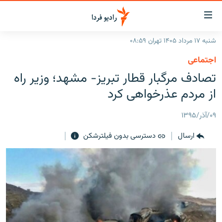
ینک‌های
ابلیت
سترسی
شنبه ۱۷ مرداد ۱۴۰۵ تهران ۰۸:۵۹
ازگشت
صفحه اصلی
اجتماعی
ازگشت
ایران
تصادف مرگبار قطار تبریز- مشهد؛ وزیر راه
ه
نوی
جهان
از مردم عذرخواهی کرد
صلی
رادیو
فتن
۰۹/آذر/۱۳۹۵
ه
پادکست
انتخاب کنید و بشنوید
فحه
ارسال
دسترسی بدون فیلترشکن
چندرسانه‌ای
برنامه‌های رادیویی
ستجو
زنان فردا
فرکانس‌ها
گزارش‌های تصویری
گزارش‌های ویدئویی
English
به ما بپیوندید