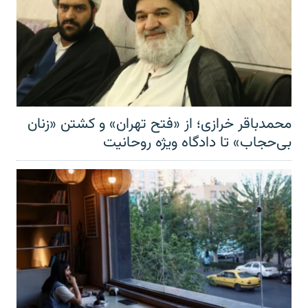
محمدباقر خرازی؛ از «فتح تهران» و کشتن «زنان
بی‌حجاب» تا دادگاه ویژه روحانیت