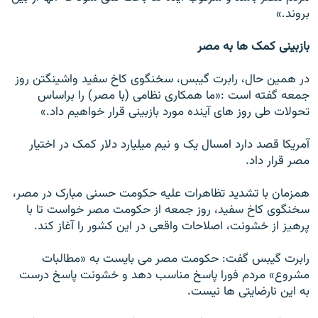
بروند.»
بازبینی کمک ها به مصر
در همین حال، رابرت گيبس، سخنگوی کاخ سفید واشینگتن روز
جمعه گفته است :«ما همکاری نظامی (با مصر) را براساس
تحولات طی روز های آينده مورد بازبینی قرار خواهيم داد.»
آمریکا قصد دارد امسال یک و نیم ميليارد دلار کمک در اختيار
مصر قرار داد.
همزمان با تشديد تظاهرات عليه حکومت حسنی مبارک در مصر،
سخنگوی کاخ سفيد، روز جمعه از حکومت مصر خواست تا با
پرهيز از خشونت، اصلاحات واقعی در اين کشور را آغاز کند.
رابرت گيبس گفت: حکومت مصر می بايست به «مطالبات
مشروع» مردم فورا پاسخ مناسب دهد و خشونت پاسخ درست
به اين نارضايتی ها نيست.