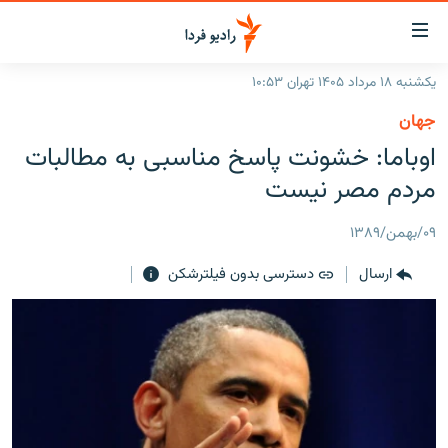
ینک‌های
ابلیت
سترسی
یکشنبه ۱۸ مرداد ۱۴۰۵ تهران ۱۰:۵۳
ازگشت
صفحه اصلی
جهان
ازگشت
ایران
اوباما: خشونت پاسخ مناسبی به مطالبات
ه
نوی
جهان
مردم مصر نیست
صلی
رادیو
فتن
۰۹/بهمن/۱۳۸۹
ه
پادکست
انتخاب کنید و بشنوید
فحه
ارسال
دسترسی بدون فیلترشکن
چندرسانه‌ای
برنامه‌های رادیویی
ستجو
زنان فردا
فرکانس‌ها
گزارش‌های تصویری
گزارش‌های ویدئویی
English
به ما بپیوندید