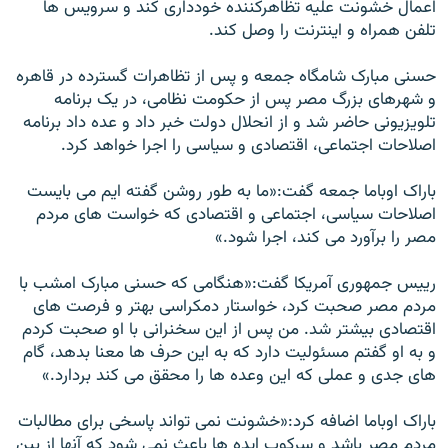
اعمال خشونت عليه تظاهرکننده خودداری کند و سرويس ها
تلفن همراه و اينترنت را وصل کند.
حسنی مبارک شامگاه جمعه و پس از تظاهرات گسترده در قاهره
و شهرهای بزرگ مصر پس از حکومت نظامی، در يک برنامه
تلويزيونی حاضر شد و از انحلال دولت خبر داد و عده داد برنامه
اصلاحات اجتماعی، اقتصادی و سياسی را اجرا خواهد کرد.
باراک اوباما جمعه گفت:«ما به طور روشن گفته ايم می بايست
اصلاحات سياسی، اجتماعی و اقتصادی که خواست های مردم
مصر را برآورد می کند، اجرا شود.»
رييس جمهوری آمريکا گفت:«هنگامی که حسنی مبارک امشب با
مردم مصر صحبت کرد، خواستار دمکراسی بهتر و فرصت های
اقتصادی بيشتر شد. من پس از اين سخنرانی با او صحبت کردم
و به او گفتم مسئوليت دارد که به اين حرف ها معنا بدهد، گام
های جدی و عملی که اين وعده ها را محقق می کند بردارد.»
باراک اوباما اضافه کرد:«خشونت نمی تواند پاسخی برای مطالبات
مردم مصر باشد و سرکوب ايده ها باعث نمی شود که آنها از بين