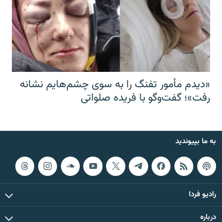
«دیدم مأمور تفنگ را به سوی چشم‌هایم نشانه
رفت»؛ گفت‌و‌گو با فریده صلواتی
به ما بپیوندید
رادیو فردا
درباره