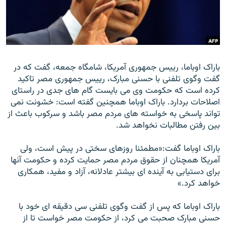
زبان‌های دیگر
باراک اوباما، رييس جمهوری آمريکا، شامگاه جمعه، گفت که در
گفت وگوی تلفنی با حسنی مبارک، رييس جمهوری مصر تاکيد
کرده است که حکومت وی می بايست گام های جدی در راستای
اصلاحات بردارد. باراک اوباما همچنین گفته است: خشونت نمی
تواند پاسخی به خواسته های مردم مصر باشد و سرکوب باعث از
بین رفتن مطالبات نخواهد شد.
باراک اوباما گفت:«مطمئنا روزهای سختی در پيش است، ولی
آمريکا همچنان از حقوق مردم مصر حمايت کرده و حکومت آنها
برای دستيابی به آينده ای بيشتر عادلانه، آزاد و مفيد، همکاری
خواهد کرد.»
باراک اوباما که پس از گفت وگوی تلفنی سی دقيقه ای خود با
حسنی مبارک صحبت می کرد، از حکومت مصر خواست تا از