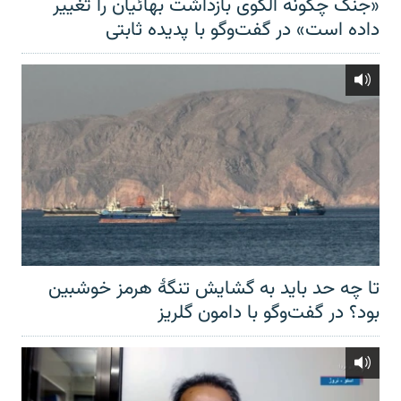
«جنگ چگونه الگوی بازداشت بهائیان را تغییر
داده است» در گفت‌وگو با پدیده ثابتی
تا چه حد باید به گشایش تنگهٔ هرمز خوشبین
بود؟ در گفت‌وگو با دامون گلریز