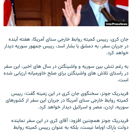
زبان‌های دیگر
جان کری، رييس کميته روابط خارجی سنای آمريکا، هفته آينده
در جريان سفر، به دمشق با بشار اسد، رييس جمهور سوريه ديدار
خواهد کرد.
به رغم تنش بين سوريه و واشينگتن در سال های اخير، اين سفر
در راستای تلاش های واشينگتن برای صلح خاورميانه ارزيابی شده
است.
فريدريک جونز، سخنگوی جان کری در اين زمينه گفت: رييس
کميته روابط خارجی سنای آمريکا در جريان اين سفر از کشورهای
سوريه، اردن، مصر و اسرائيل ديدار خواهد کرد.
فريدريک جونز همچنين افزود: آقای کری در اين سفر نماينده
دولت باراک اوباما نيست، بلکه به عنوان رييس کميته روابط