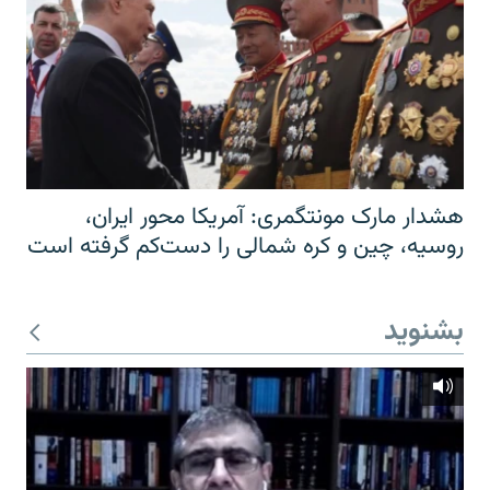
هشدار مارک مونتگمری: آمریکا محور ایران،
روسیه، چین و کره شمالی را دست‌کم گرفته است
بشنوید