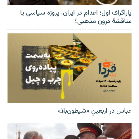
پاراگراف اول؛ اعدام در ایران، پروژه سیاسی یا
مناقشهٔ درون مذهبی؟
عباس در اربعینِ «شیطون‌بلا»