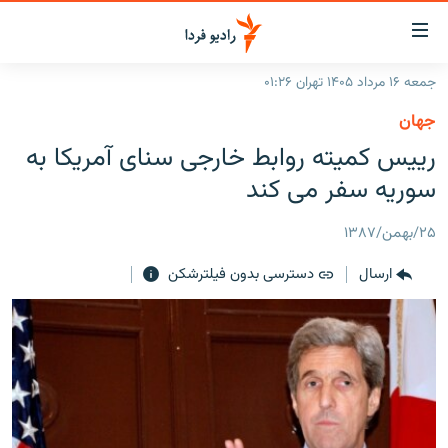
ینک‌های
ابلیت
سترسی
جمعه ۱۶ مرداد ۱۴۰۵ تهران ۰۱:۲۶
ازگشت
صفحه اصلی
جهان
ازگشت
ایران
رييس کميته روابط خارجی سنای آمريکا به
ه
نوی
جهان
سوريه سفر می کند
صلی
رادیو
فتن
۲۵/بهمن/۱۳۸۷
ه
پادکست
انتخاب کنید و بشنوید
فحه
ارسال
دسترسی بدون فیلترشکن
چندرسانه‌ای
برنامه‌های رادیویی
ستجو
زنان فردا
فرکانس‌ها
گزارش‌های تصویری
گزارش‌های ویدئویی
English
به ما بپیوندید