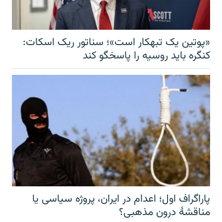
«پوتین یک تبهکار است»؛ سناتور ریک اسکات:
کنگره باید روسیه را پاسخگو کند
پاراگراف اول؛ اعدام در ایران، پروژه سیاسی یا
مناقشهٔ درون مذهبی؟