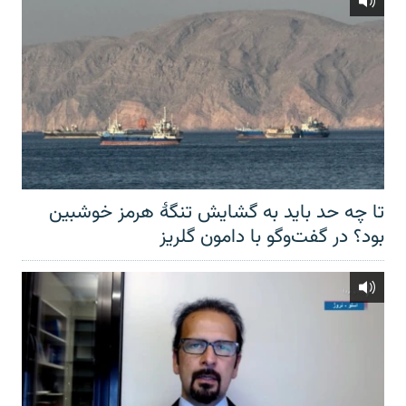
تا چه حد باید به گشایش تنگهٔ هرمز خوشبین
بود؟ در گفت‌وگو با دامون گلریز