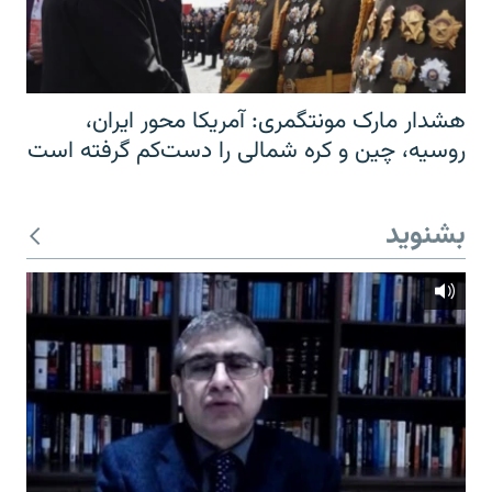
هشدار مارک مونتگمری: آمریکا محور ایران،
روسیه، چین و کره شمالی را دست‌کم گرفته است
بشنوید