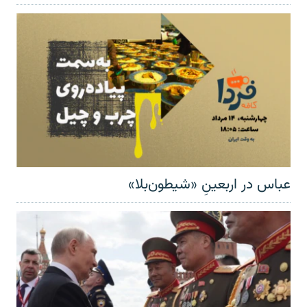
عباس در اربعینِ «شیطون‌بلا»