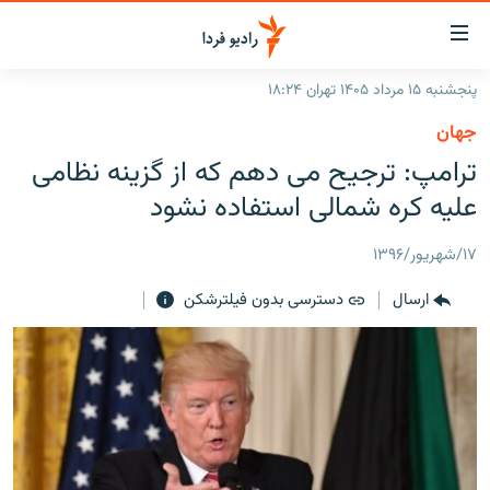
ینک‌های
ابلیت
سترسی
پنجشنبه ۱۵ مرداد ۱۴۰۵ تهران ۱۸:۲۴
ازگشت
صفحه اصلی
جهان
ازگشت
ایران
ترامپ: ترجیح می دهم که از گزینه نظامی
ه
نوی
جهان
علیه کره شمالی استفاده نشود
صلی
رادیو
فتن
۱۷/شهریور/۱۳۹۶
ه
پادکست
انتخاب کنید و بشنوید
فحه
ارسال
دسترسی بدون فیلترشکن
چندرسانه‌ای
برنامه‌های رادیویی
ستجو
زنان فردا
فرکانس‌ها
گزارش‌های تصویری
گزارش‌های ویدئویی
English
به ما بپیوندید