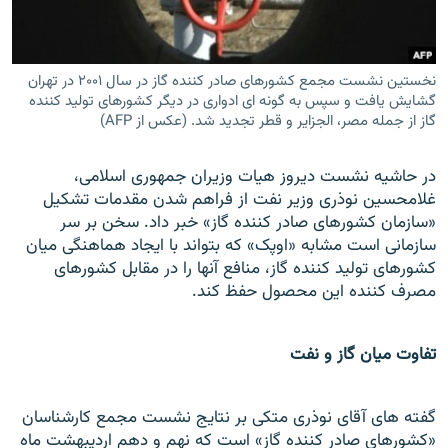
نخستين نشست مجمع کشورهای صادر کننده گاز در سال ۲۰۰۱ در تهران
گشايش يافت و سپس به گونه ای ادواری در ديگر کشورهای توليد کننده
زبان‌های دیگر
گاز از جمله مصر، الجزاير و قطر تجديد شد. (عکس از AFP)
در حاشيه نشست ديروز هيات وزيران جمهوری اسلامی،
غلامحسين نوذری وزير نفت از فراهم شدن مقدمات تشکيل
«سازمان کشورهای صادر کننده گاز» خبر داد. سخن بر سر
سازمانی است مشابه «اوپک» که بتواند با ايجاد هماهنگی ميان
کشورهای توليد کننده گاز، منافع آنها را در مقابل کشورهای
مصرف کننده اين محصول حفظ کند.
تفاوت ميان گاز و نفت
گفته های آقای نوذری متکی بر نتايج نشست مجمع کارشناسان
«کشورهای صادر کننده گاز» است که نهم و دهم ارديبهشت ماه