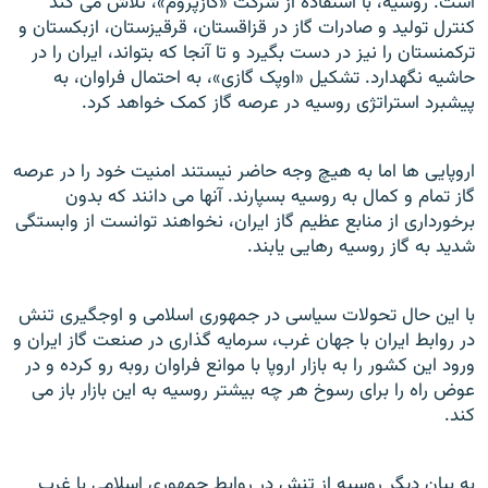
است. روسيه، با استفاده از شرکت «گازپروم»، تلاش می کند
کنترل توليد و صادرات گاز در قزاقستان، قرقيزستان، ازبکستان و
ترکمنستان را نيز در دست بگيرد و تا آنجا که بتواند، ايران را در
حاشيه نگهدارد. تشکيل «اوپک گازی»، به احتمال فراوان، به
پيشبرد استراتژی روسيه در عرصه گاز کمک خواهد کرد.
اروپايی ها اما به هيچ وجه حاضر نيستند امنيت خود را در عرصه
گاز تمام و کمال به روسيه بسپارند. آنها می دانند که بدون
برخورداری از منابع عظيم گاز ايران، نخواهند توانست از وابستگی
شديد به گاز روسيه رهايی يابند.
با اين حال تحولات سياسی در جمهوری اسلامی و اوجگيری تنش
در روابط ايران با جهان غرب، سرمايه گذاری در صنعت گاز ايران و
ورود اين کشور را به بازار اروپا با موانع فراوان روبه رو کرده و در
عوض راه را برای رسوخ هر چه بيشتر روسيه به اين بازار باز می
کند.
به بيان ديگر روسيه از تنش در روابط جمهوری اسلامی با غرب