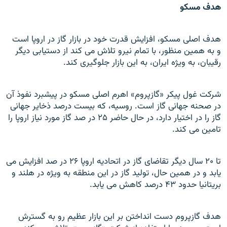
هدف مسکو
هدف اصلی مسکو، افزايش قدرت خود در بازار گاز در اروپا است
و به همين منظور، با تمام نيرو تلاش می کند از دستيابی ديگر
رقيبان، به ويژه ايران، به اين بازار جلوگيری کند.
شرکت غول پيکر «گازپروم» اهرم اصلی مسکو در پيشبرد نفوذ آن
در صحنه جهانی گاز است. روسيه، که بيست درصد ذخاير جهانی
گاز را در اختيار دارد، در حال حاضر ۲۵ در صد گاز مورد نياز اروپا را
تامين می کند.
تا ۲۰ سال ديگر تقاضای گاز در اتحاديه اروپا ۲۶ در صد افزايش می
يابد و در همين حال، توليد گاز در اين منطقه به ويژه در هلند و
بريتانيا حدود ۴۳ درصد کاهش می يابد.
هدف گازپروم دست انداختن بر اين بازار عظيم رو به گسترش