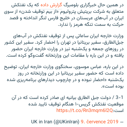
در همین حال خبرگزاری بلومبرگ
گزارش داده
که یک نفتکش
متعلق به شرکت بریتیش پترولیوم «از بیم توقیف شدن» از سوی
ایران در آب‌های عربستان در خلیج فارس لنگر انداخته و قصد
حرکت به سمت تنگه هرمز را ندارد.
وزارت خارجه ایران ساعاتی پس از توقیف نفتکش در آب‌های
جبل‌الطارق، سفیر بریتانیا در تهران را احضار کرد. سفیر این کشور
در روزهای جمعه و یک‌شنبه نیز در وزارت خارجه ایران حضور
یافته و در این باره با مقامات این وزارتخانه گفت‌وگو کرده است.
در این باره، عباس موسوی، سخنگوی وزارت خارجه ایران، توضیح
داده است که حضور سفیر بریتانیا در این وزارتخانه در روز
یک‌شنبه «احضار نبوده و در چارچوب دیدار‌های برنامه‌ریزی شده
بوده است».
3-1 / دولت جبل الطارق بیانیه ای صادر کرده است که در آن
موقعیت نفتکش گریس-۱ هنگام توقیف تایید شده
است:‌
https://t.co/Rn3mqm6l2Q
9. července 2019
— UK in Iran (@UKinIran)