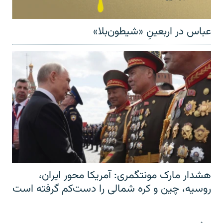
عباس در اربعینِ «شیطون‌بلا»
هشدار مارک مونتگمری: آمریکا محور ایران،
روسیه، چین و کره شمالی را دست‌کم گرفته است