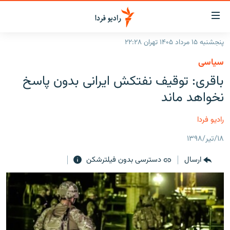
ینک‌های
ابلیت
سترسی
پنجشنبه ۱۵ مرداد ۱۴۰۵ تهران ۲۲:۲۸
ازگشت
صفحه اصلی
سیاسی
ازگشت
ایران
باقری: توقیف نفتکش ایرانی بدون پاسخ
ه
نوی
جهان
نخواهد ماند
صلی
رادیو
فتن
رادیو فردا
ه
پادکست
انتخاب کنید و بشنوید
فحه
۱۸/تیر/۱۳۹۸
چندرسانه‌ای
برنامه‌های رادیویی
ستجو
ارسال
دسترسی بدون فیلترشکن
زنان فردا
فرکانس‌ها
گزارش‌های تصویری
گزارش‌های ویدئویی
English
به ما بپیوندید