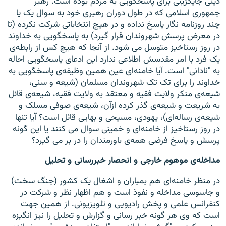
دینی جایگزینی برای پاسخگویی به مردم بوده است. رهبر
جمهوری اسلامی که در طول دوران رهبری خود به سوال یک یا
چند روزنامه نگار پاسخ نداده و در هیچ انتخاباتی شرکت نکرده (تا
در معرض پرسش شهروندان قرار گیرد) به پاسخگویی به خداوند
در روز رستاخیز متوسل می شود. از آنجا که هیچ کس از رابطه‌ی
یک فرد با امر مقدسش اطلاعی ندارد این ادعای پاسخگویی احاله
به "نادانی" است. آیا خامنه‌ای عین همین وظیفه‌ی پاسخگویی به
خداوند را برای تک تک شهروندان مسلمان (شیعه و سنی،
شیعه‌ی منکر ولایت فقیه و معتقد به ولایت فقیه، شیعه‌ی قائل
به شریعت و شیعه‌ی گذر کرده ازآن، شیعه‌ی صوفی مسلک و
شیعه‌ی رساله‌ای)، یهودی، مسیحی و بهایی قائل است؟ آیا تنها
در روز رستاخیز از خامنه‌ای و خمینی سوال می کنند یا این گونه
پرسش و پاسخ فرضی همه‌ی باورمندان را در بر می گیرد؟
مداخله‌ی موهوم خارجی و انحصار خبررسانی و تحلیل
در منظر خامنه‌ای هم بمباران و اشغال یک کشور (جنگ سخت)
و جاسوسی مداخله و نفوذ است و هم اظهار نظر و شرکت در
کنفرانس علمی و پخش رادیویی و تلویزیونی. از همین جهت
است که وی هر گونه خبر رسانی و گزارش و تحلیل را نیز انگیزه