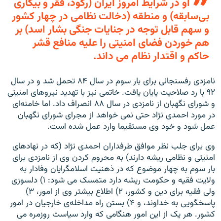
او در شرایط امروز ایران (رکود، فقر و بیکاری
بی‌سابقه) و منطقه (دخالت نظامی در چهار کشور
و سهم قابل توجه در جنایات جنگی بشار اسد) بر
هم خوردن فضای امنیتی را علیه منافع قشر
حاکم و اقتدار نظام می داند.
نامزدی رفسنجانی برای بار سوم در سال ۸۴ تحمل شد و در سال
۹۲ با رد صلاحیت پایان یافت. خاتمی نیز با تهدید نیروهای امنیتی
و شورای نگهبان از نامزدی در سال ۸۸ انصراف داد. اما خامنه‌ای
در مورد احمدی نژاد حتی نمی خواهد از مجرای شورای نگهبان
عمل شود و خود وی مستقیما وارد عمل شده است.
وی برای جلب نظر موافق طرفداران احمدی نژاد (که در نهادهای
امنیتی و نظامی ریشه دارند) به محروم کردن وی از نامزدی برای
بار سوم به چهار موضوع که در ذهنیت اسلامگرایان وفادار به
ولایت فقیه و حکومت ریشه دارد متمسک می شود: ۱) دلسوزی
ولی فقیه برای دین و کشور، ۲) اطلاع بیشتر وی از امور، ۳)
پاسخگویی به خداوند، و ۴) بستن راه مداخله‌ی خارجیان در امور
کشور. هر یک از این امور هنگامی که وارد سیاست روزمره می