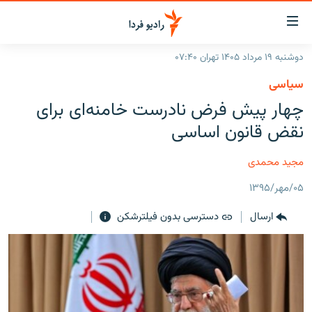
ینک‌های
ابلیت
سترسی
دوشنبه ۱۹ مرداد ۱۴۰۵ تهران ۰۷:۴۰
ازگشت
صفحه اصلی
سیاسی
ازگشت
ایران
چهار پیش فرض نادرست خامنه‌ای برای
ه
نوی
جهان
نقض قانون اساسی
صلی
رادیو
فتن
مجید محمدی
ه
پادکست
انتخاب کنید و بشنوید
فحه
۰۵/مهر/۱۳۹۵
چندرسانه‌ای
برنامه‌های رادیویی
ستجو
ارسال
دسترسی بدون فیلترشکن
زنان فردا
فرکانس‌ها
گزارش‌های تصویری
گزارش‌های ویدئویی
English
به ما بپیوندید