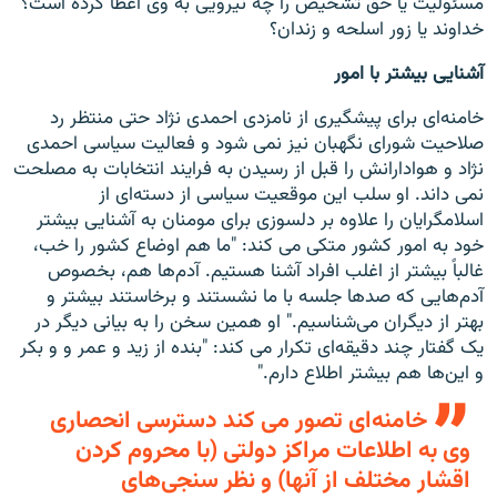
مسئولیت یا حق تشخیص را چه نیرویی به وی اعطا کرده است؟
خداوند یا زور اسلحه و زندان؟
آشنایی بیشتر با امور
خامنه‌ای برای پیشگیری از نامزدی احمدی نژاد حتی منتظر رد
صلاحیت شورای نگهبان نیز نمی شود و فعالیت سیاسی احمدی
نژاد و هوادارانش را قبل از رسیدن به فرایند انتخابات به مصلحت
نمی داند. او سلب این موقعیت سیاسی از دسته‌ای از
اسلامگرایان را علاوه بر دلسوزی برای مومنان به آشنایی بیشتر
خود به امور کشور متکی می کند: "ما هم اوضاع کشور را خب،
غالباً بیشتر از اغلب افراد آشنا هستیم. آدم‌ها هم، بخصوص
آدم‌هایی که صدها جلسه با ما نشستند و برخاستند بیشتر و
بهتر از دیگران می‌شناسیم." او همین سخن را به بیانی دیگر در
یک گفتار چند دقیقه‌ای تکرار می کند: "بنده از زید و عمر و و بکر
و این‌ها هم بیشتر اطلاع دارم."
خامنه‌ای تصور می کند دسترسی انحصاری
وی به اطلاعات مراکز دولتی (با محروم کردن
اقشار مختلف از آنها) و نظر سنجی‌های