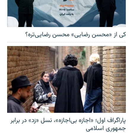
کی از «محسن رضایی» محسن رضایی‌تره؟
پاراگراف اول؛ «اجازه بی‌اجازه»، نسل «زد» در برابر
جمهوری اسلامی