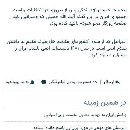
محمود احمدی نژاد اندکی پس از پيروزی در انتخابات رياست
جمهوری ايران بر اين گفته آيت الله خمينی که «اسرائيل بايد از
صفحه روزگار محو شود» تاکيد کرده بود.
اسرائيل که از سوی کشورهای منطقه خاورميانه متهم به داشتن
سلاح اتمی است در سال ۱۹۸۱ تاسيسات اتمی ناتمام عراق را
بمباران و نابود کرد.
ارسال
دسترسی بدون فیلترشکن
به ما بپیوندید
در همین زمینه
واکنش ايران به تهديد معاون نخست وزیر اسرائيل
«پرسش های مهمی در مورد ايران بی پاسخ مانده است»