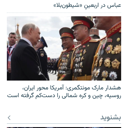
عباس در اربعینِ «شیطون‌بلا»
هشدار مارک مونتگمری: آمریکا محور ایران،
روسیه، چین و کره شمالی را دست‌کم گرفته است
بشنوید