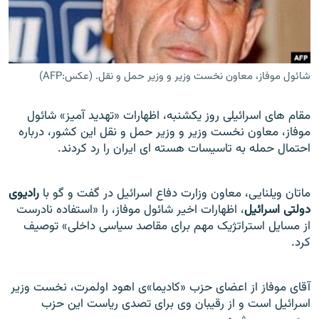
شائول موفاز، معاون نخست وزير و وزير حمل و نقل. (عکس:AFP)
زبان‌های دیگر
مقام های اسرائيلی روز يکشنبه، اظهارات «تهديد آميز» شائول
موفاز، معاون نخست وزير و وزير حمل و نقل این کشور، درباره
احتمال حمله به تاسيسات هسته ای ايران را رد کردند.
ماتان ويلنایی، معاون وزارت دفاع اسرائيل در گفت و گو با
راديوی
دولتی اسرائيل
، اظهارات اخير شائول موفاز، را «استفاده نادرست
از مسايل استراتژيک مهم برای مقاصد سياسی داخلی» توصيف
کرد.
آقای موفاز از اعضای حزب «کاديما»ی اهود اولمرت، نخست وزير
اسرائيل است و از رقيبان وی برای تصدی ریاست این حزب