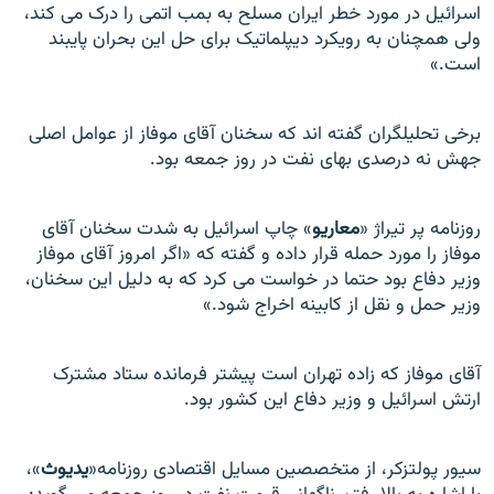
اسرائيل در مورد خطر ايران مسلح به بمب اتمی را درک می کند،
ولی همچنان به رويکرد ديپلماتيک برای حل اين بحران پايبند
است.»
برخی تحلیلگران گفته اند که سخنان آقای موفاز از عوامل اصلی
جهش نه درصدی بهای نفت در روز جمعه بود.
روزنامه پر تيراژ «
معاريو
» چاپ اسرائيل به شدت سخنان آقای
موفاز را مورد حمله قرار داده و گفته که «اگر امروز آقای موفاز
وزير دفاع بود حتما در خواست می کرد که به دليل اين سخنان،
وزير حمل و نقل از کابينه اخراج شود.»
آقای موفاز که زاده تهران است پيشتر فرمانده ستاد مشترک
ارتش اسرائيل و وزير دفاع اين کشور بود.
سيور پولتزکر، از متخصصين مسايل اقتصادی روزنامه
«
يديوث
»،