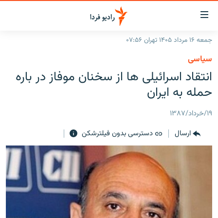
ینک‌های
ابلیت
سترسی
جمعه ۱۶ مرداد ۱۴۰۵ تهران ۰۷:۵۶
ازگشت
صفحه اصلی
سیاسی
ازگشت
ایران
انتقاد اسرائیلی ها از سخنان موفاز در باره
ه
نوی
جهان
حمله به ایران
صلی
رادیو
فتن
۱۹/خرداد/۱۳۸۷
ه
پادکست
انتخاب کنید و بشنوید
فحه
ارسال
دسترسی بدون فیلترشکن
چندرسانه‌ای
برنامه‌های رادیویی
ستجو
زنان فردا
فرکانس‌ها
گزارش‌های تصویری
گزارش‌های ویدئویی
English
به ما بپیوندید