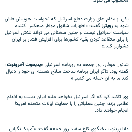
محسوب می شود.
يکی از مقام های وزارت دفاع اسرائيل که نخواست هويتش فاش
شود به
رويترز
گفت: «اظهارات شائول موفاز منعکس کننده
سياست اسرائيل نيست و چنين سخنانی می تواند تلاش اسرائيل
را برای متقاعد کردن بقيه کشورها برای افزايش فشار بر ايران
دشوارتر کند.»
شائول موفاز، روز جمعه به روزنامه اسرائيلی «
يديعوت آخرونوت
»
گفته بود: «اگر ايران برنامه ساخت سلاح هسته ای خود را دنبال
کند ما به آن حمله می کنيم.»
وی تاکيد کرد که اگر اسرائيل بخواهد عليه ايران دست به اقدام
نظامی بزند، چنين عملياتی را با حمايت ايالات متحده آمريکا
انجام خواهد داد.
دانا پرينو، سخنگوی کاخ سفيد روز جمعه گفت: «آمريکا نگرانی