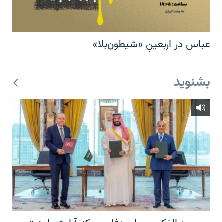
عباس در اربعینِ «شیطون‌بلا»
بشنوید