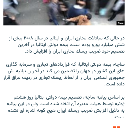
زبان‌های دیگر
در حالى كه مبادلات تجارى ايران و ايتاليا در سال ۲۰۰۸ بيش از
شش ميليارد يورو بوده است، بيمه دولتى ايتاليا در آخرين
تصميم خود ضريب ريسك تجارى ايران را افزايش داد.
ساچه، بيمه دولتى ايتاليا، كه قراردادهاى تجارى و سرمايه گذارى
هاى اين كشور در جهان را تضمين مى كند در آخرين بيانيه اش
جمهورى اسلامى ايران را از لحاظ ريسك تجارى در رديف عراق قرار
داده است.
بر اساس بيانيه ساچه، تصميم بيمه دولتى ايتاليا روز هشتم
ژوئيه توسط هيئت مديره آن اتخاذ شده است ولى در اين بيانيه
به دلايل افزايش ضريب ريسك ايران هيچ گونه اشاره اى نشده
است.