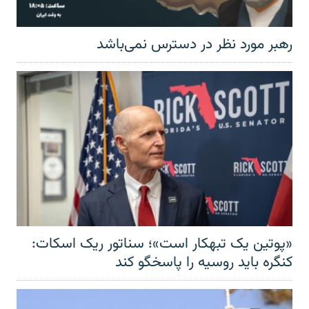
رهبر مورد نظر در دسترس نمی‌باشد
«پوتین یک تبهکار است»؛ سناتور ریک اسکات:
کنگره باید روسیه را پاسخگو کند