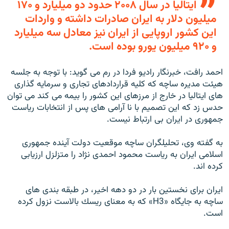
ايتاليا در سال ۲۰۰۸ حدود دو ميليارد و ۱۷۰
ميليون دلار به ايران صادرات داشته و واردات
اين كشور اروپايى از ايران نيز معادل سه ميليارد
و ۹۲۰ ميليون يورو بوده است.
احمد رافت، خبرنگار راديو فردا در رم مى گويد: با توجه به جلسه
هيئت مديره ساچه كه كليه قراردادهاى تجارى و سرمايه گذارى
هاى ايتاليا در خارج از مرزهاى اين كشور را بيمه مى كند مى توان
حدس زد كه اين تصميم با نا آرامى هاى پس از انتخابات رياست
جمهورى در ايران بى ارتباط نيست.
به گفته وى، تحليلگران ساچه موقعيت دولت آينده جمهورى
اسلامى ايران به رياست محمود احمدى نژاد را متزلزل ارزيابى
كرده اند.
ايران براى نخستين بار در دو دهه اخير، در طبقه بندى هاى
ساچه به جايگاه «H3» كه به معناى ريسك بالاست نزول کرده
است.