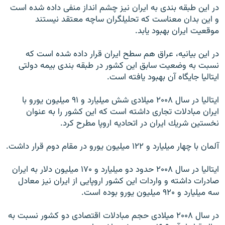
در اين طبقه بندى به ايران نيز چشم انداز منفى داده شده است
و اين بدان معناست كه تحليلگران ساچه معتقد نيستند
موقعيت ايران بهبود يابد.
در اين بيانيه، عراق هم سطح ايران قرار داده شده است كه
نسبت به وضعيت سابق اين كشور در طبقه بندى بيمه دولتى
ايتاليا جايگاه آن بهبود يافته است.
ايتاليا در سال ۲۰۰۸ ميلادى شش ميليارد و ۹۱ ميليون يورو با
ايران مبادلات تجارى داشته است كه اين كشور را به عنوان
نخستين شريك ايران در اتحاديه اروپا مطرح كرد.
آلمان با چهار ميليارد و ۱۲۲ ميليون يورو در مقام دوم قرار داشت.
ايتاليا در سال ۲۰۰۸ حدود دو ميليارد و ۱۷۰ ميليون دلار به ايران
صادرات داشته و واردات اين كشور اروپايى از ايران نيز معادل
سه ميليارد و ۹۲۰ ميليون يورو بوده است.
در سال ۲۰۰۸ ميلادى حجم مبادلات اقتصادى دو كشور نسبت به