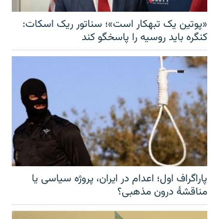
«پوتین یک تبهکار است»؛ سناتور ریک اسکات:
کنگره باید روسیه را پاسخگو کند
پاراگراف اول؛ اعدام در ایران، پروژه سیاسی یا
مناقشهٔ درون مذهبی؟