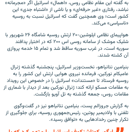
به گفته این مقام نظامی روس، «اهمال» اسرائیل اگر «مجرمانه»
نباشد، رفتاری «غیر حرفه‌ای» و یا ناشی از «اشتباه جدی» این
کشور است؛ وی همچنین گفت که اسرائیل نسبت به روسیه
«ناسپاسی» می‌کند.
هواپیمای نظامی ایلوشین-۲۰ ارتش روسیه شامگاه ۲۶ شهریور با
شلیک موشک از سامانه روسی اس ۲۰۰ که در اختیار پدافند
سوریه است، در غرب سوریه ساقط شد و تمام ۱۵ خدمه پروازی
آن کشته شدند.
بنیامین نتانیاهو، نخست‌وزیر اسرائیل، پنجشنبه گذشته ژنرال
عامیکام نورکین، فرمانده نیروی هوایی ارتش این کشور را به
روسیه فرستاد تا «مستندات» اسرائیل را در خصوص این رویداد
به مقامات مسکو ارائه کند؛ ژنرال نورکین بعد از دیدار با شماری از
مقامات روس، جمعه گذشته به تل آویو بازگشت.
به گزارش جروزالم پست، بنیامین نتانیاهو نیز در گفت‌وگوی
تلفنی با ولادیمیر پوتین، رئیس‌جمهوری روسیه، برای جلوگیری از
تکرار چنین رخدادهایی به «توافق رسید».