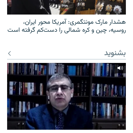
هشدار مارک مونتگمری: آمریکا محور ایران،
روسیه، چین و کره شمالی را دست‌کم گرفته است
بشنوید