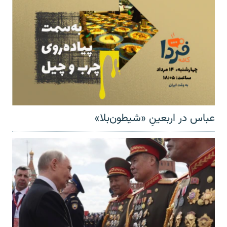
عباس در اربعینِ «شیطون‌بلا»