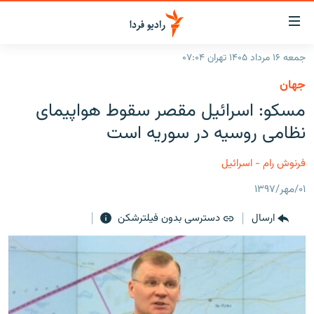
ینک‌های
ابلیت
سترسی
جمعه ۱۶ مرداد ۱۴۰۵ تهران ۰۷:۰۴
ازگشت
صفحه اصلی
جهان
ازگشت
ایران
مسکو: اسرائیل مقصر سقوط هواپیمای
ه
نوی
جهان
نظامی روسیه در سوریه است
صلی
رادیو
فتن
فرنوش رام - اسرائیل
ه
پادکست
انتخاب کنید و بشنوید
فحه
۰۱/مهر/۱۳۹۷
چندرسانه‌ای
برنامه‌های رادیویی
ستجو
ارسال
دسترسی بدون فیلترشکن
زنان فردا
فرکانس‌ها
گزارش‌های تصویری
گزارش‌های ویدئویی
English
به ما بپیوندید