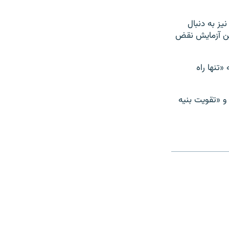
یز به دنبال
ن آزمایش نقض
ه «تنها راه
و «تقویت بنیه