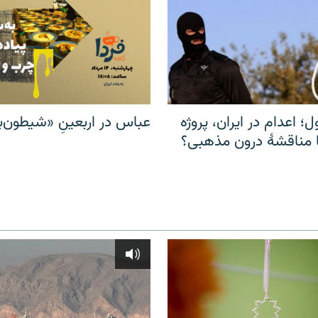
ل؛ اعدام در ایران، پروژه
عباس در اربعینِ «شیطون‌بل
مناقشهٔ درون مذهبی؟