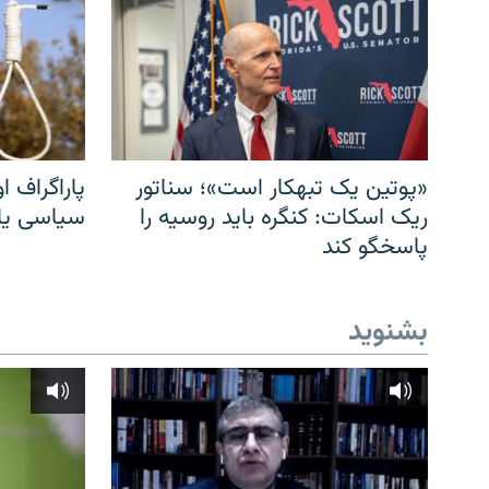
«پوتین یک تبهکار است»؛ سناتور
پاراگراف او
ریک اسکات: کنگره باید روسیه را
سیاسی یا 
پاسخگو کند
بشنوید