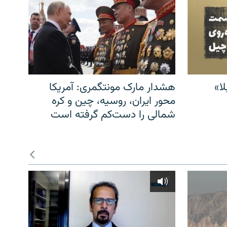
ا»
هشدار مارک مونتگمری: آمریکا
محور ایران، روسیه، چین و کره
شمالی را دست‌کم گرفته است