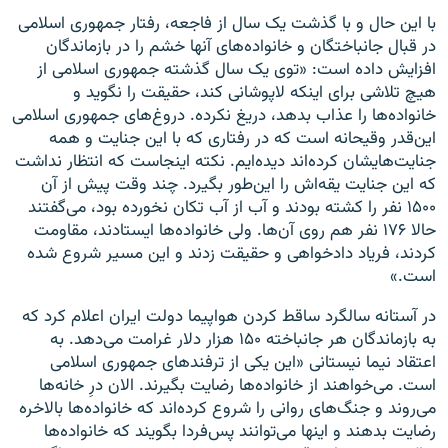
با این حال و با گذشت یک سال از فاجعه، رفتار جمهوری اسلامی
در قبال جانباختگان و خانواده‌های آنها خشم را در بازماندگان
افزایش داده است: «توی یک سال گذشته جمهوری اسلامی از
هیچ تلاشی برای اینکه لاپوشانی کند، حقیقت را نگوید و
خانواده‌ها را عذاب بدهد، دریغ نکرده. دروغ‌های جمهوری اسلامی
این
قدر وقیحانه است که در رفتاری که با این جنایت و همه
جنایت‌هایشان کرده‌‌اند دیده‌‌ایم. نکته اینجاست که انتظار نداشت
که این جنایت یقه‌‌اش را این
طور بگیرد. چند وقت پیش از آن
۱۵۰۰ نفر را کشته بودند و آب از آب تکان نخورده بود، می‌گفتند
حالا ۱۷۶ نفر هم روی آن‌ها. ولی خانواده‌ها ایستادند، مقاومت
کردند، فریاد دادخواهی و حقیقت زدند و این مسیر شروع شده
است.»
در آستانه سالگرد ساقط کردن هواپیما دولت ایران اعلام کرد که
به بازماندگان هر جانباخته ۱۵۰ هزار دلار غرامت می‌دهد. به
اعتقاد نیما نیستانی «این یکی از ترفندهای جمهوری اسلامی
است. می‌خواهند از خانواده‌ها رضایت بگیرند. الان درِ خانه‌ها
می‌روند و جنگ‌های روانی را شروع کرده‌‌اند که خانواده‌ها بالاخره
رضایت بدهند و اینها می‌توانند پس‌فردا بگویند که خانواده‌ها