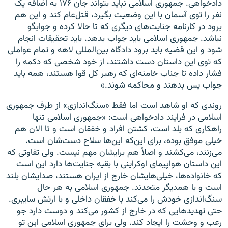
دادخواهی. جمهوری اسلامی نباید بتواند جان ۱۷۶ به اضافه یک
نفر را توی آسمان با این وضعیت بگیرد، قتل‌عام کند و این هم
برود در کارنامه جنایت‌های دیگری که تا حالا کرده و جوابگو
نباشد. جمهوری اسلامی باید جواب بدهد. باید تحقیقات انجام
شود و این قضیه باید برود دادگاه بین‌المللی لاهه و تمام عواملی
که توی این داستان دست داشتند، از خود شخصی که دکمه را
فشار داده تا جناب خامنه‌‌ای که رهبر کل قوا هستند، همه باید
جواب پس بدهند و محاکمه شوند.»
روندی که او شاهد است اما فقط «سنگ‌اندازی» از طرف جمهوری
اسلامی در فرایند دادخواهی است: «جمهوری اسلامی تنها
راهکاری که بلد است، کشتن افراد و خفقان است و تا الان هم
خیلی موفق بوده، برای این
که این
ها سلاح دست‌شان است.
می‌زنند، می‌کشند و اصلاً هم برایشان مهم نیست. ولی تفاوتی که
این داستان هواپیمای اوکراینی با بقیه جنایت‌ها دارد این است
که خانواده‌ها، خیلی‌هایشان خارج از ایران هستند، صدایشان بلند
است و با همدیگر متحدند. جمهوری اسلامی به هر حال
سنگ‌اندازی خودش را می‌کند با خفقان داخلی و با ارتش سایبری.
حتی تهدیدهایی که در خارج از کشور می‌کند و دوست دارد جو
رعب و وحشت را ایجاد کند. ولی برای جمهوری اسلامی این تو