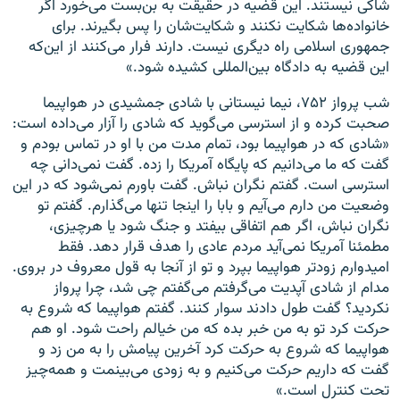
شاکی نیستند. این قضیه در حقیقت به بن‌بست می‌خورد اگر
خانواده‌ها شکایت نکنند و شکایت‌شان را پس بگیرند. برای
جمهوری اسلامی راه دیگری نیست. دارند فرار می‌کنند از این
که
این قضیه به دادگاه بین‌المللی کشیده شود.»
شب پرواز ۷۵۲، نیما نیستانی با شادی جمشیدی در هواپیما
صحبت کرده و از استرسی می‌گوید که شادی را آزار می‌داده است:
«شادی که در هواپیما بود، تمام مدت من با او در تماس بودم و
گفت که ما می‌دانیم که پایگاه آمریکا را زده. گفت نمی‌دانی چه
استرسی است. گفتم نگران نباش. گفت باورم نمی‌شود که در این
وضعیت من دارم می‌آیم و بابا را اینجا تنها می‌گذارم. گفتم تو
نگران نباش، اگر هم اتفاقی بیفتد و جنگ شود یا هرچیزی،
مطمئنا آمریکا نمی‌آید مردم عادی را هدف قرار دهد. فقط
امیدوارم زودتر هواپیما بپرد و تو از آنجا به قول معروف در بروی.
مدام از شادی آپدیت می‌گرفتم می‌گفتم چی شد، چرا پرواز
نکردید؟ گفت طول دادند سوار کنند. گفتم هواپیما که شروع به
حرکت کرد تو به من خبر بده که من خیالم راحت شود. او هم
هواپیما که شروع به حرکت کرد آخرین پیامش را به من زد و
گفت که داریم حرکت می‌کنیم و به زودی می‌بینمت و همه‌چیز
تحت کنترل است.»