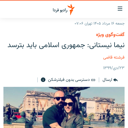
ینک‌های
ابلیت
سترسی
جمعه ۱۶ مرداد ۱۴۰۵ تهران ۰۷:۰۶
ازگشت
صفحه اصلی
گفت‌وگوی ویژه
ازگشت
ایران
نیما نیستانی: جمهوری اسلامی باید بترسد
ه
نوی
جهان
صلی
فرشته قاضی
رادیو
فتن
۲۳/دی/۱۳۹۹
ه
پادکست
انتخاب کنید و بشنوید
فحه
ارسال
دسترسی بدون فیلترشکن
چندرسانه‌ای
برنامه‌های رادیویی
ستجو
زنان فردا
فرکانس‌ها
گزارش‌های تصویری
گزارش‌های ویدئویی
English
به ما بپیوندید