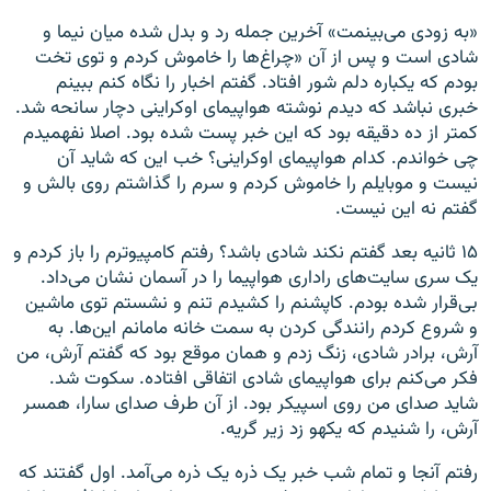
«به زودی می‌بینمت» آخرین جمله رد و بدل شده میان نیما و
شادی است و پس از آن «چراغ‌ها را خاموش کردم و توی تخت
بودم که یکباره دلم شور افتاد. گفتم اخبار را نگاه کنم ببینم
خبری نباشد که دیدم نوشته هواپیمای اوکراینی دچار سانحه شد.
کمتر از ده دقیقه بود که این خبر پست شده بود. اصلا نفهمیدم
چی خواندم. کدام هواپیمای اوکراینی؟ خب این که شاید آن
نیست و موبایلم را خاموش کردم و سرم را گذاشتم روی بالش و
گفتم نه این نیست.
۱۵ ثانیه بعد گفتم نکند شادی باشد؟ رفتم کامپیوترم را باز کردم و
یک سری سایت‌های راداری هواپیما را در آسمان نشان می‌داد.
بی‌قرار شده بودم. کاپشنم را کشیدم تنم و نشستم توی ماشین
و شروع کردم رانندگی کردن به سمت خانه مامانم این
ها. به
آرش، برادر شادی، زنگ زدم و همان موقع بود که گفتم آرش، من
فکر می‌کنم برای هواپیمای شادی اتفاقی افتاده. سکوت شد.
شاید صدای من روی اسپیکر بود. از آن طرف صدای سارا، همسر
آرش، را شنیدم که یکهو زد زیر گریه.
رفتم آنجا و تمام شب خبر یک ذره یک ذره می‌آمد. اول گفتند که