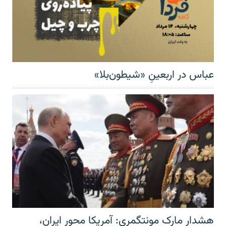
عباس در اربعینِ «شیطون‌بلا»
هشدار مارک مونتگمری: آمریکا محور ایران،