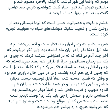
بودم که واقعاً این
طور نباشد. تا اینکه بالاخره معلوم شد و
جاستین ترودو آمد توی اخبار گفت شواهدی داریم. بعد ترامپ
گفت و بعد هم اینها اعتراف کردند.»
خشم و نفرت و عصبانیت حسی است که نیما نیستانی بعد از
روشن شدن واقعیت شلیک موشک‌های سپاه به هواپیما تجربه
کرده است:
«من می‌دانم که رژیم ایران جنایتکار است و آدم می‌کشد. چند
ماه قبل ۱۵۰۰ نفر را در آبان ماه کشته بود, ولی فکر می‌کردم که
آخر چند آدم بی‌گناه که نه در اعتراضی شرکت کردند نه چیزی، در
یک هواپیمای مسافربری چرا؟ از طرفی هم بعید نمی‌دانستم که
چنین اتفاقی بیفتد. متاسفانه فکر می‌کردم که کاملاً محتمل است
که چنین کاری هم کرده باشند، ولی در عین حال ناباوری هم بود
و وقتی که قضیه مسلم شد، اصلاً قابل توصیف نیست میزان
خشم و نفرتی که در من و در همه ما ایجاد شد و با آن غم و
اندوه عجیب و غریب قاطی شد و اصلاً دیگر نمی‌دانستم چه
احساسی دارم و اسمش را چی باید بگذارم؟ وصف‌ناپذیر است
عصبانیت و خشمی که آن موقع وجود داشت و هنوز هم کمتر
که نمی‌شود هیچ، دارد بیشتر هم می‌شود.»