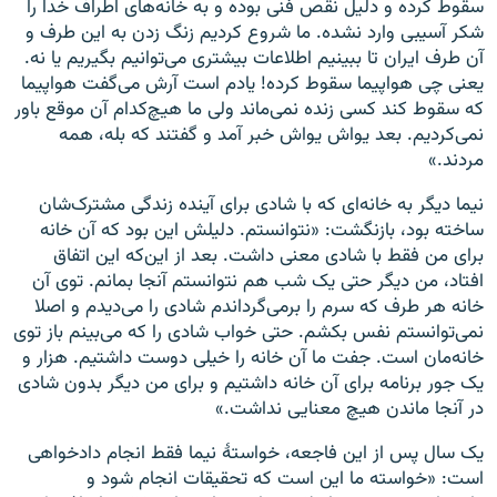
سقوط کرده و دلیل نقص فنی بوده و به خانه‌های اطراف خدا را
شکر آسیبی وارد نشده. ما شروع کردیم زنگ زدن به این طرف و
آن طرف ایران تا ببینیم اطلاعات بیشتری می‌توانیم بگیریم یا نه.
یعنی چی هواپیما سقوط کرده! یادم است آرش می‌گفت هواپیما
که سقوط کند کسی زنده نمی‌ماند ولی ما هیچ‌کدام آن موقع باور
نمی‌کردیم. بعد یواش یواش خبر آمد و گفتند که بله، همه
مردند.»
نیما دیگر به خانه‌‌ای که با شادی برای آینده زندگی مشترک‌شان
ساخته بود، بازنگشت: «نتوانستم. دلیلش این بود که آن خانه
برای من فقط با شادی معنی داشت. بعد از این
که این اتفاق
افتاد، من دیگر حتی یک شب هم نتوانستم آنجا بمانم. توی آن
خانه هر طرف که سرم را برمی‌گرداندم شادی را می‌دیدم و اصلا
نمی‌توانستم نفس بکشم. حتی خواب شادی را که می‌بینم باز توی
خانه‌مان است. جفت ما آن خانه را خیلی دوست داشتیم. هزار و
یک جور برنامه برای آن خانه داشتیم و برای من دیگر بدون شادی
در آنجا ماندن هیچ معنایی نداشت.»
یک سال پس از این فاجعه، خواستۀ نیما فقط انجام دادخواهی
است: «خواسته ما این است که تحقیقات انجام شود و