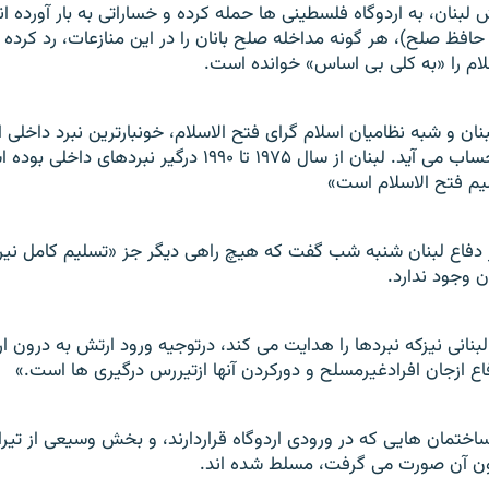
 لبنان، به اردوگاه فلسطينی ها حمله کرده و خساراتی به بار آورده ا
وهای حافظ صلح)، هر گونه مداخله صلح بانان را در اين منازعات، رد کرده
لام را «به کلی بی اساس» خوانده است.
نان و شبه نظاميان اسلام گرای فتح الاسلام، خونبارترين نبرد داخلی 
ليم فتح الاسلام است»
ر دفاع لبنان شنبه شب گفت که هيچ راهی ديگر جز «تسليم کامل ني
ان وجود ندارد.
بنانی نيزکه نبردها را هدايت می کند، درتوجيه ورود ارتش به درون ا
ع ازجان افرادغيرمسلح و دورکردن آنها ازتيررس درگيری ها است.»
 ساختمان هايی که در ورودی اردوگاه قراردارند، و بخش وسيعی از تير
ون آن صورت می گرفت، مسلط شده اند.