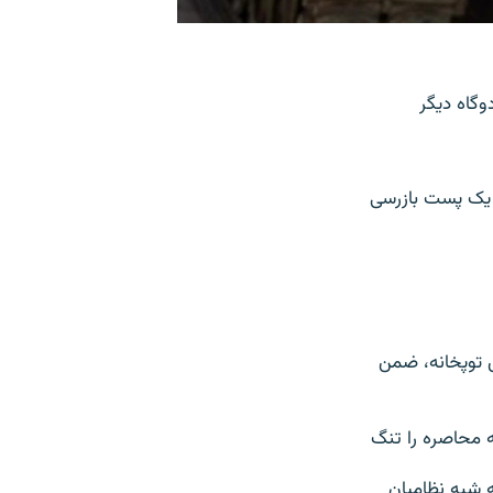
 يکشنبه ۳ ژوئن، به يک اردوگاه ديگر
ه يک پست بازرسی
ش توپخانه، ضمن
ه محاصره را تنگ
 شبه نظاميان