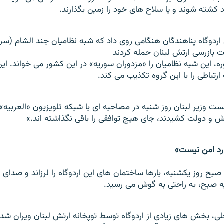
يد کشته شوند و يا سلاح های خود را زمين بگذارند.
اردوگاه پناهندگان هنگامی روی داد که شبه نظاميان جند الشام (سرب
 بازرسی ارتش لبنان حمله کردند
ه، اين شبه نظاميان را «مزدوران سوريه» در اين کشور می خواند. اي
رتباطی را با اين گروه تکذيب می کند.
ست وزير لبنان روز شنبه در مصاحبه ای با شبکه تلويزيون «العربيه
تش و دولت کشيدند، جای هيچ توافقی را باقی نگذاشته اند.»
ارد امن نيست»
صبح روز يکشنبه، بارها ساختمان های اين اردوگاه را لرزاند و صد
ه صبح، به راحتی به گوش می رسيد.
لی، بخش های زيادی از اردوگاه توسط توپخانه ارتش لبنان ويران ش