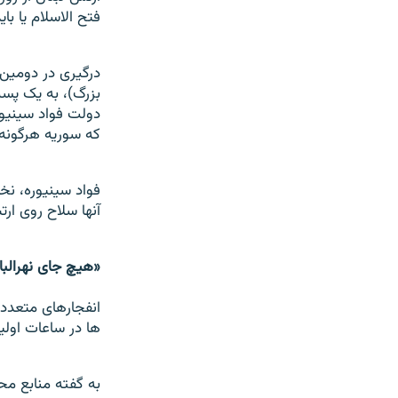
فتح الاسلام يا با
درگیری در دومین 
بزرگ)، به يک پست
دولت فواد سينيور
که سوريه هرگونه ا
فواد سينيوره، نخ
آنها سلاح روی ار
«هيچ جای نهرالب
انفجارهای متعدد 
ها در ساعات اولي
به گفته منابع مح