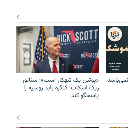
می‌باشد
«پوتین یک تبهکار است»؛ سناتور
ریک اسکات: کنگره باید روسیه را
پاسخگو کند