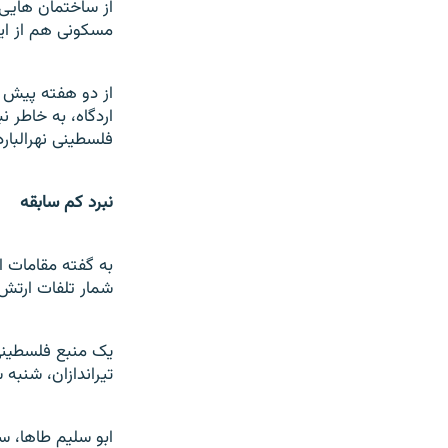
از ساختمان هايی 
مسکونی هم از اين 
اردگاه، به خاطر ن
فلسطينی نهرالبارد نزديک به ۴۰هزار نفر
نبرد کم سابقه
به گفته مقامات ا
شمار تلفات ارتش
يک منبع فلسطينی 
تيراندازان، شنب
ابو سليم طاها، س