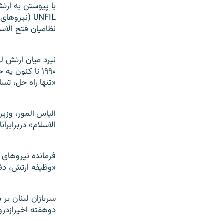
با پيوستن به ارتش
UNFIL (نير
نظاميان فتح الاس
نبرد ميان ارتش لب
۱۹۹۰ تا کنون به حساب می آيد. لبنان از سال ۱۹۷۵ تا ۱۹۹۰ درگير نبردهای داخلی بوده است.
«تنها راه حل، تس
الياس المور، وزي
الاسلام» دربرابرآن
فرمانده نيروهای ل
«وظيفه ارتش، دفا
سربازان لبنان بر
دوهفته اخيرازدر