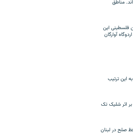
ند. مناطق
ديک به ۲۵ هزار نفر از ساکنين فلسطينی اين
ردوگاه آوارگان
ه اين ترتيب
بر اثر شليک تک
ظ صلح در لبنان