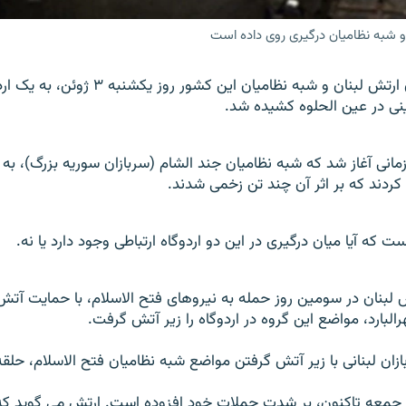
 و شبه نظامیان درگیری روی داده است
درگيری های ميان ارتش لبنان و شبه نظاميان اين کشور روز
نی در عين الحلوه کشيده شد.
زمانی آغاز شد که شبه نظاميان جند الشام (سربازان سوريه بزرگ)، ب
کردند که بر اثر آن چند تن زخمی شدند.
ه آيا ميان درگيری در اين دو اردوگاه ارتباطی وجود دارد يا نه.
 لبنان در سومين روز حمله به نيروهای فتح الاسلام، با حمايت آت
هرالبارد، مواضع اين گروه در اردوگاه را زير آتش گرفت.
ازان لبنانی با زير آتش گرفتن مواضع شبه نظاميان فتح الاسلام، حلق
وز جمعه تاکنون، بر شدت حملات خود افزوده است. ارتش می گويد که