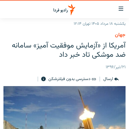
ینک‌های
ابلیت
سترسی
یکشنبه ۱۸ مرداد ۱۴۰۵ تهران ۱۲:۱۴
ازگشت
صفحه اصلی
جهان
ازگشت
ایران
آمریکا از «آزمایش موفقیت آمیز» سامانه
ه
نوی
جهان
ضد موشکی تاد خبر داد
صلی
رادیو
فتن
۲۱/تیر/۱۳۹۶
ه
پادکست
انتخاب کنید و بشنوید
فحه
ارسال
دسترسی بدون فیلترشکن
چندرسانه‌ای
برنامه‌های رادیویی
ستجو
زنان فردا
فرکانس‌ها
گزارش‌های تصویری
گزارش‌های ویدئویی
English
به ما بپیوندید