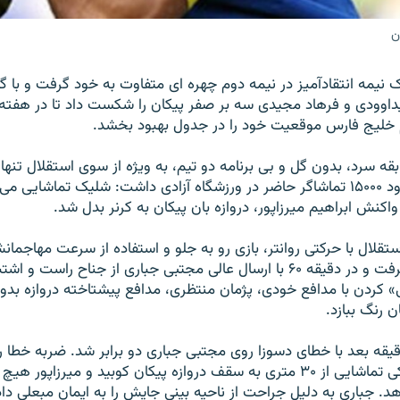
ن
 نيمه انتقادآميز در نيمه دوم چهره ای متفاوت به خود گرفت و با گل
داوودی و فرهاد مجيدی سه بر صفر پيکان را شکست داد تا در هفته 
م خليج فارس موقعيت خود را در جدول بهبود بخشد.
 سرد، بدون گل و بی برنامه دو تيم، به ويژه از سوی استقلال تنه
تماشايی برای حدود ۱۵۰۰۰ تماشاگر حاضر در ورزشگاه آزادی داشت: شليک تماشا
کنش ابراهيم ميرزاپور، دروازه بان پيکان به کرنر بدل شد.
استقلال با حرکتی روانتر، بازی رو به جلو و استفاده از سرعت مهاجما
مطلوب به خود گرفت و در دقيقه ۶۰ با ارسال عالی مجتبی جباری از جناح راست و
ی» کردن با مدافع خودی، پژمان منتظری، مدافع پيشتاخته دروازه بدو
 رنگ ببازد.
قيقه بعد با خطای دسوزا روی مجتبی جباری دو برابر شد. ضربه خطا را
ميداوودی با شليکی تماشايی از ۳۰ متری به سقف دروازه پيکان کوبيد و ميرزاپور
. جباری به دليل جراحت از ناحيه بينی جايش را به ايمان مبعلی د