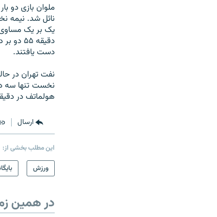
ملوان بازی دو بار
نائل شد. نيمه نخ
دست يافتند.
نفت تهران در حال
نخست تنها سه دقي
هولماتف در دقيقه ۵۹، به تساوی يک بر يک تن
ارسال
این مطلب بخشی از:
ورزش
بایگا
در همین زم