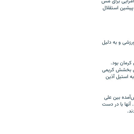
ميزبان پرحاشيه پيش افتاده بود. در دقيقه ۵۱ کيوان امرايی برای مس
 پيشين استقلال
رزشی و به دليل
کرمان بود.
رای بخشش کريمی
ه استيل آذين
‌آمده بين علی
آنها با در دست
ند.