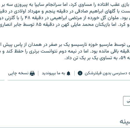
 بازی عقب افتاده را مساوی کرد، اما سرانجام سايپا به پيروزی سه بر د
ست با گلهای ابراهيم صادقی در دقيقه پنجم و مهرداد اولادی در دقي
يک بر يک مساوی بود. ملوان گل خورده از مرتضی 
دقيقه ۵۵ دو بر دو کرد. اما بازيکنان محمد مايلی کهن د
ی توسط مارسيو خوزه نارسيسو يک بر صفر در همدان از پاس پيش افت
قه باقی مانده بود. اما در نيمه دوم نتوانست برتری را حفظ کند و ب
 داد.
دسترسی بدون فیلترشکن
به ما بپیوندید
نسخه چاپی
نی
ینه