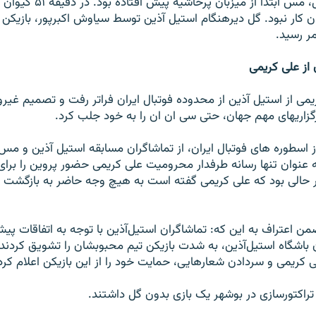
يک نيمه بدون گل، مس ابتدا از 
ايان کار نبود. گل ديرهنگام استيل آذين توسط سياوش اکبرپور، بازيکن
از علی کريمی
يمی از استيل آذين از محدوده فوتبال ايران فراتر رفت و تصميم غيرو
زاريهای مهم جهان، حتی سی ان ان را به خود جلب کرد.
ز اسطوره های فوتبال ايران، از تماشاگران مسابقه استیل آذین و مس 
ه عنوان تنها رسانه طرفدار محروميت علی کريمی حضور پروين را ب
ر حالی بود که علی کريمی گفته است به هيچ وجه حاضر به بازگشت ب
ن اعتراف به اين که: تماشاگران استيل‌آذين با توجه به اتفاقات پيش
باشگاه استيل‌آذين، به شدت بازيکن تيم محبوبشان را تشويق کردند. 
‌ کريمی و سردادن شعارهايی، حمايت خود را از اين بازيکن اعلام کرد
راکتورسازی در بوشهر يک بازی بدون گل داشتند.