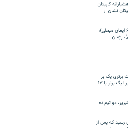
يارانه کاپيتان
ای پيکان نشان از
استقلال: محمد محمدی، هادی کوشکی، حنيف عمران‌زاده، مجتبی جباری (از دقيقه ۶۷ ايمان مبعلی)،
تان)، پژمان
ی، بازيکن ارزنده و ملی پوش تيم ذوب آهن در دقيقه ۲۷ باعث برتری يک بر
صفر اين تيم بر رقيب ديرين و همشهری اش سپاهان شد و نايب قهرمان دو فصل اخير ليگ برتر با ۱۳
ريز، دو تيم نه
ن رسيد که پس از