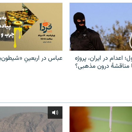
ل؛ اعدام در ایران، پروژه
عباس در اربعینِ «شیطون‌بل
مناقشهٔ درون مذهبی؟