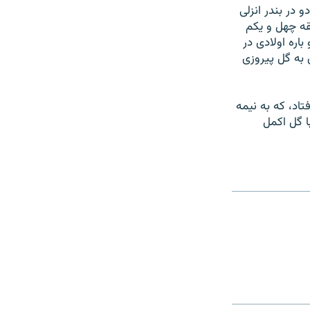
و در بندر انزلی
قه چهل و يکم
ابراهيمی در دقيقه ۴۸ را با گلزنی دو باره اولادی در
ر دقيقه ۸۵ توسط جابر انصاری به گل پيروزی
اد، که به نيمه
ا گل اکمل