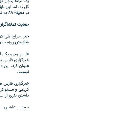
گل زد. اما اين پ
در دقيقه ۸۹ به ثمر رسيد.
حمايت تماشاگران 
خبر اخراج علی کر
شکستن روزه خبرگ
علی پروين، يکی ا
خبرگزاری فارس ب
عنوان کرد. اين د
نيست.
خبرگزاری فارس ضم
کريمی و مسئولان 
داشتن بنری از علی
تيمهای شاهين و ت