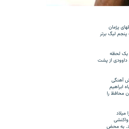
های پژمان
پنجم ليگ برتر
ا يک لحظه
يی می داوودی از پشت
نش آهنگی
 اشتباه ابراهيم
ن محافظ را
 ميلاد
 هيچ واکنشی
اد. به محض