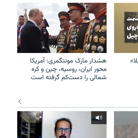
ا»
هشدار مارک مونتگمری: آمریکا
محور ایران، روسیه، چین و کره
شمالی را دست‌کم گرفته است