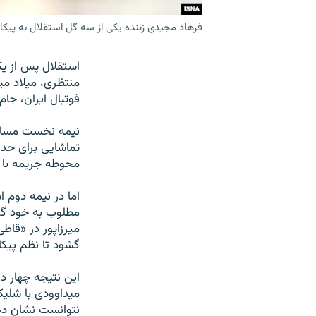
فرهاد مجیدی زننده یکی از سه گل استقلال به پیکا
استقلال پس از يک
منتظری، ميلاد مي
فوتبال ايران، جا
نيمه نخست مسابقه
محوطه جريمه با وا
اما در نيمه دوم 
ميرزاپور در «قاط
گشود تا نظم پيکان
اين نتيجه چهار د
نتوانست نشان دهد