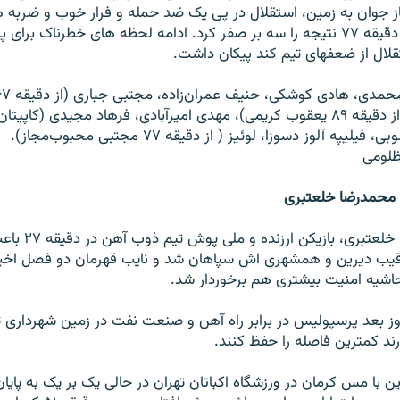
جوان به زمين، استقلال در پی يک ضد حمله و فرار خوب و ضربه هش
فرهاد مجيدی در دقيقه ۷۷ نتيجه را سه بر صفر کرد. ادامه لحظه های خطرناک بر
لال از ضعفهای تيم کند پيکان داشت.
ميلاد ميداوودی (از دقيقه ۸۹ يعقوب کريمی)، مهدی اميرآبادی، فرهاد مجيدی (کاپي
يپه آلوز دسوزا، لوئيز ( از دقيقه ۷۷ مجتبی محبوب‌مجاز).
ظلومی
محمدرضا خلعتبری
تک گل محمدرضا خلعتبر
 حاشيه امنيت بيشتری هم برخوردار شد.
ز بعد پرسپوليس در برابر راه آهن و صنعت نفت در زمين شهرداری تب
ند کمترين فاصله را حفظ کنند.
ن با مس کرمان در ورزشگاه اکباتان تهران در حالی يک بر يک به پايا