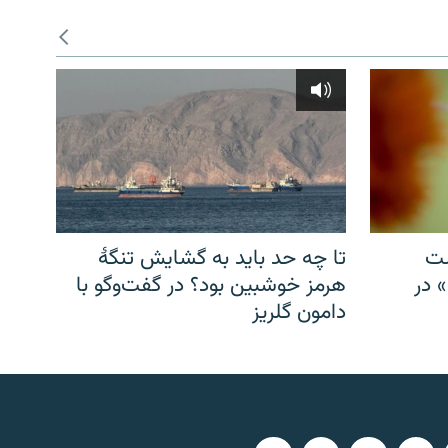
شت
تا چه حد باید به گشایش تنگهٔ
» در
هرمز خوشبین بود؟ در گفت‌وگو با
دامون گلریز