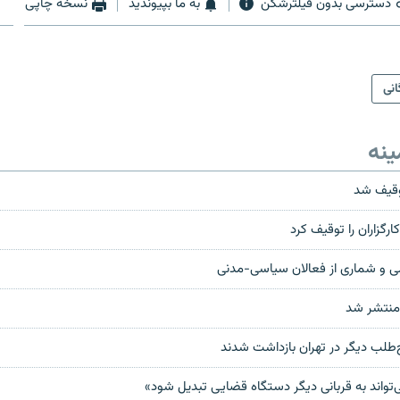
دسترسی بدون فیلترشکن
به ما بپیوندید
نسخه چاپی
انی
ینه
وقيف شد
ارگزاران را توقیف کرد
 و شماری از فعالان سیاسی-مدنی
 منتشر شد
اح‌طلب دیگر در تهران بازداشت شدند
‌تواند به قربانی ديگر دستگاه قضايی تبديل شود»