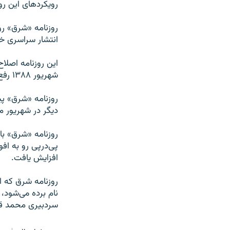
رويکردهای اين روز
انتشار سراسری خو
شهريور ۱۳۸۸ رفع توقيف شده و اجازه انتشار مجدد يافت.
ديگر در شهريور ماه سال ۱۳۸۵ نيز طعم تو
روزنامه «شرق» با 
پی‌درپی رو به اف
افزايش يافت.
روزنامه شرق که ا
سردبيری محمد ق