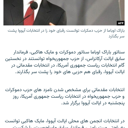
باراک اوباما از حزب دمکرات توانست رقبای خود را در انتخابات آیووا پشت
زبان‌های دیگر
سر بگذارد
سناتور باراک اوباما سناتور دموکرات و مايک هاکبی، فرماندار
سابق ايالت آرکانزاس، از حزب جمهوریخواه توانستند در نخستين
گام انتخابات رياست جمهوری آمریکا، در انتخابات مقدماتی در
ايالت آيووا، رقبای هم حزبی های خود را پشت سر بگذارند.
انتخابات مقدماتی برای مشخص شدن نامزد های حزب دموکرات
و حزب جمهوریخواه در انتخابات رياست جمهوری آمريکا، روز
پنجشنبه در ايالت آيووا برگزار شد.
در انتخابات انجمن های محلی ايالت آيووا، مايک هاکبی توانست
به راحتی ميت رامنی، فرماندار سابق ماساچوست، را شکست