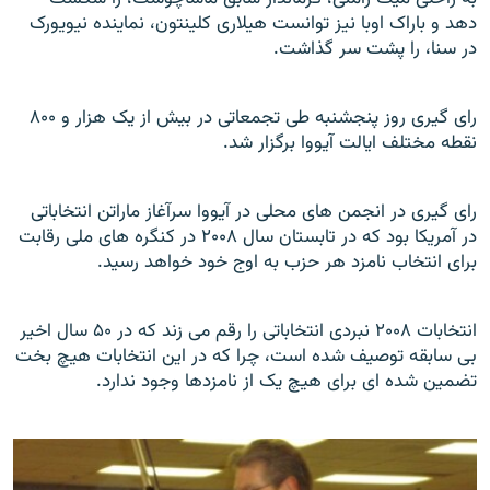
دهد و باراک اوبا نیز توانست هيلاری کلينتون، نماينده نيويورک
در سنا، را پشت سر گذاشت.
رای گيری روز پنجشنبه طی تجمعاتی در بيش از يک هزار و ۸۰۰
نقطه مختلف ايالت آيووا برگزار شد.
رای گیری در انجمن های محلی در آيووا سرآغاز ماراتن انتخاباتی
در آمريکا بود که در تابستان سال ۲۰۰۸ در کنگره های ملی رقابت
برای انتخاب نامزد هر حزب به اوج خود خواهد رسيد.
انتخابات ۲۰۰۸ نبردی انتخاباتی را رقم می زند که در ۵۰ سال اخير
بی سابقه توصيف شده است، چرا که در اين انتخابات هيچ بخت
تضمين شده ای برای هيچ يک از نامزدها وجود ندارد.