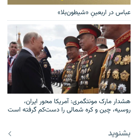
عباس در اربعینِ «شیطون‌بلا»
هشدار مارک مونتگمری: آمریکا محور ایران،
روسیه، چین و کره شمالی را دست‌کم گرفته است
بشنوید