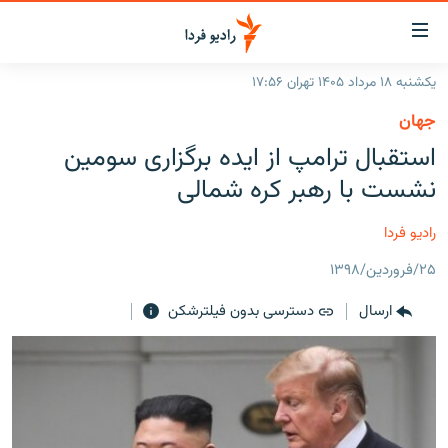
ینک‌های
ابلیت
سترسی
یکشنبه ۱۸ مرداد ۱۴۰۵ تهران ۱۷:۵۶
ازگشت
صفحه اصلی
جهان
ازگشت
ایران
استقبال ترامپ از ایده برگزاری سومین
ه
نوی
جهان
نشست با رهبر کره شمالی
صلی
رادیو
فتن
رادیو فردا
ه
پادکست
انتخاب کنید و بشنوید
فحه
۲۵/فروردین/۱۳۹۸
چندرسانه‌ای
برنامه‌های رادیویی
ستجو
ارسال
دسترسی بدون فیلترشکن
زنان فردا
فرکانس‌ها
گزارش‌های تصویری
گزارش‌های ویدئویی
English
به ما بپیوندید