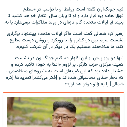
کیم جونگ‌اون گفته است روابط او با ترامپ در «سطح
فوق‌العاده‌ای» قرار دارد و او تا پایان سال انتظار خواهد کشید تا
ببیند آیا ایالات متحده گام تازه‌ای در روند مذاکرات برمی‌دارد یا نه.
رهبر کره شمالی گفته است «اگر ایالات متحده پیشنهاد برگزاری
نشست سوم بین دو کشور را، با رویکرد و روشی درست مطرح
کند، ما علاقه‌مند هستیم یک بار دیگر در آن شرکت کنیم».
تنها دو روز پیش از این اظهارات، کیم جونگ‌اون در نشست
کمیته مرکزی حزب کارگر، بر لزوم «اتکا به خود» تاکید کرده و
هشدار داده بود که این ضربه‌ای است به «نیروهای متخاصمی…
که دچار خطای محاسباتی شده‌اند و [فکر می‌کنند] تحریم‌ها [کره
شمالی] را به زانو درخواهد آورد».