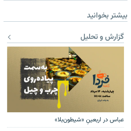
بیشتر بخوانید
گزارش و تحلیل
عباس در اربعینِ «شیطون‌بلا»