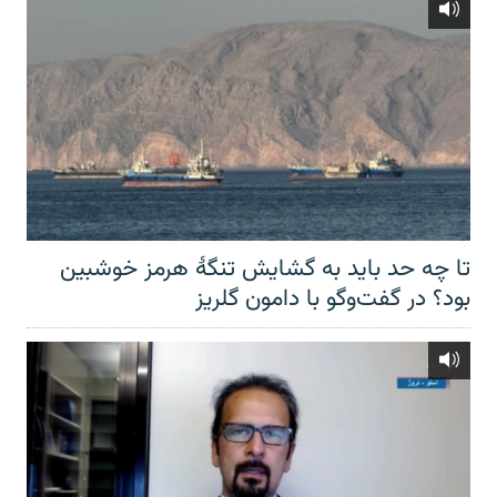
تا چه حد باید به گشایش تنگهٔ هرمز خوشبین
بود؟ در گفت‌وگو با دامون گلریز