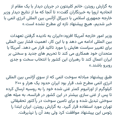
به گزارش رويترز، خانم کلينتون در جريان ديدار با يک مقام از
اتحاديه اروپا به خبرنگاران گفت:« تا آنجا که ما از نتايج ديدار وزير
خارجه جمهوری اسلامی با دبيرکل آژآنس بين المللی انرژی اتمی با
خبر شديم، هيچ پيشنهاد تازه ای مطرح نشده است.»
وزير امور خارجه آمريکا افزود:«ايران به ناديده گرفتن تعهدات
بين المللی ادامه می دهد و با اين کار، اهميت فشار بين المللی
برای تغيير سياست هايش را مورد تاکيد قرار می دهد. آمريکا با
متحدان خود همکاری می کند تا تحريم های جديد و سختی بر
ايران اعمال کند تا رهبران اين کشور با انتخاب سخت و جدی
روبرو باشند.»
طبق پيشنهاد مبادله سوخت اتمی که از سوی آژانس بين المللی
انرژی اتمی مطرح شد، قرار بود ايران حدود يک هزار و ۲۰۰
کيلوگرم از اورانيوم کمتر غنی شده خود را به روسیه ارسال کرده
تا پس از غنی سازی بيشتر در این کشور در فرانسه، به ميله های
سوختی تبديل شده و برای تامین سوخت در رآکتور تحقيقاتی
تهران مورد استفاده قرار گيرد. به گزارش رويترز، ايران ابتدا را
رئوس اين پيشنهاد موافقت کرد ولی بعد آن را نپذيرفت.