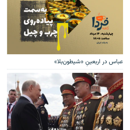
عباس در اربعینِ «شیطون‌بلا»