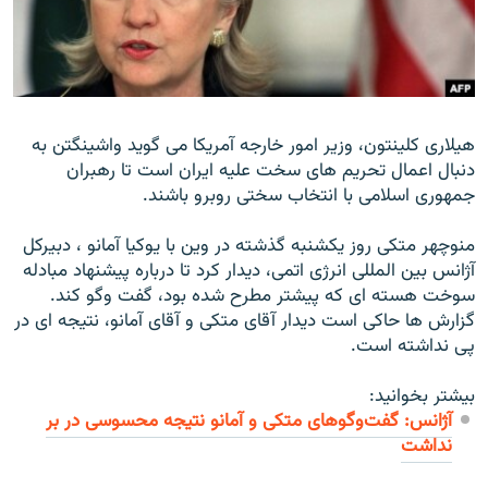
زبان‌های دیگر
هيلاری کلينتون، وزیر امور خارجه آمریکا می گوید واشینگتن به
دنبال اعمال تحريم های سخت عليه ايران است تا رهبران
جمهوری اسلامی با انتخاب سختی روبرو باشند.
منوچهر متکی روز یکشنبه گذشته در وين با يوکيا آمانو ، دبيرکل
آژانس بين المللی انرژی اتمی، ديدار کرد تا درباره پيشنهاد مبادله
سوخت هسته ای که پيشتر مطرح شده بود، گفت وگو کند.
گزارش ها حاکی است ديدار آقای متکی و آقای آمانو، نتيجه ای در
پی نداشته است.
بیشتر بخوانید:
آژانس: گفت‌وگوهای متکی و آمانو نتیجه محسوسی در بر
نداشت