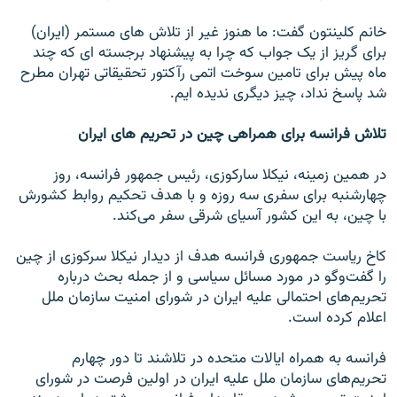
خانم کلينتون گفت: ما هنوز غير از تلاش های مستمر (ايران)
برای گريز از يک جواب که چرا به پيشنهاد برجسته ای که چند
ماه پيش برای تامين سوخت اتمی رآکتور تحقيقاتی تهران مطرح
شد پاسخ نداد، چيز ديگری نديده ايم.
تلاش فرانسه برای همراهی چين در تحريم های ايران
در همین زمینه، نيکلا سارکوزی، رئيس جمهور فرانسه، روز
چهارشنبه برای سفری سه روزه و با هدف تحکيم روابط کشورش
با چين، به اين کشور آسيای شرقی سفر می‌کند.
کاخ رياست جمهوری فرانسه هدف از ديدار نيکلا سرکوزی از چين
را گفت‌وگو در مورد مسائل سياسی و از جمله بحث درباره
تحريم‌های احتمالی عليه ايران در شورای امنيت سازمان ملل
اعلام کرده است.
فرانسه به همراه ايالات متحده در تلاشند تا دور چهارم
تحريم‌های سازمان ملل عليه ايران در اولين فرصت در شورای