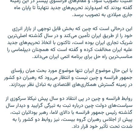
امنيت تصويب شود، و مقام‌های فرانسوی پيشتر در اين زمينه
گفته بودند که اميدوارند تحريم‌های جديد نتهايتاً تا پايان ماه
جاری ميلادی به تصويب برسد.
اين درحالی است که چين که بخش قابل توجهی از بازار انرژی
خود را از طريق ايران تأمين می‌کند و در سال گذشته اصلی‌ترين
شريک تجاری ايران بوده است، تاکنون با اتخاذ تحريم‌های جديد
عليه ايران مخالفت کرده و گفته است که همچنان ديپلماسی را
مناسب‌ترين راه حل برای برنامه اتمی ايران می‌داند.
با اين حال موضوع ايران تنها موضوع مورد بحث ميان رؤسای
جمهور فرانسه و چين نيست و انتظار می‌رود که رهبران دو کشور
در زمينه گسترش همکاری‌های اقتصادی به تبادل نظر بپردازند.
روابط فرانسه و چين در پی انتقاد دو سال پيش نيکلا سرکوزی از
سياست‌های دولت چين درباره تبت به تيرگی گراييد و ديدار سال
گذشته رئيس جمهور فرانسه با دالای لاما، رهبر بودائيان تبت،
پيش از اجلاس رهبران گروه بيست، نيز روابط دو کشور را به
شدت تحت تأثير خود قرار داد.