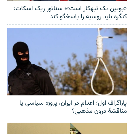
«پوتین یک تبهکار است»؛ سناتور ریک اسکات:
کنگره باید روسیه را پاسخگو کند
پاراگراف اول؛ اعدام در ایران، پروژه سیاسی یا
مناقشهٔ درون مذهبی؟