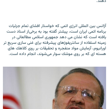
دهند.
آژانس بين المللى انرژى اتمى كه
خواستار افشاى تمام جزئيات
برنامه اتمى ايران است، پيشتر گفته بود به برخى
از اسناد دست
يافته است كه نشان مى دهد جمهورى اسلامى مطالعاتى در
زمينه
استفاده از سانتريفوژهاى پيشرفته براى غنى سازى سريع تر
اورانيوم، آزمايش
مواد منفجره و تحقيقات بر روى كلاهك هاى
هسته اى كه بر روى موشك سوار مى
شوند، انجام داده است
.