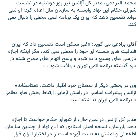
محمد البرادعی، مدیر کل آژانس نیز روز دوشنبه در نشست
شورای حکام این نهاد وابسته به سازمان ملل اعلام کرد: او نمی
تواند تضمین دهد که ايران یک برنامه اتمى مخفى را دنبال نمى
كند.
آقای برادعی می گوید: «غير ممكن است تضمين داد كه ايران
فعاليت هاى هسته اى خود را مخفى نمى كند، مگر اينكه اجازه
بازرسى هاى وسيع
داده شود و پاسخ اتهام هاى مطرح شده در
باره گذشته برنامه اتمى تهران
دريافت شود
.
»
وی در بخشى ديگر از سخنان خود
اظهار داشت: «متاسفانه»
آژانس پيشرفت اساسى در راستى آزمايى ارتباط بخش
هاى نظامى
با برنامه اتمى ايران نداشته است
.
مدیر کل آژانس در عین حال، از شوراى حكام خواست تا اجازه
دهد بازرسان، نسخه اصلى اسنادى كه این نهاد از چندين سازمان
اطلاعاتى و امنيتى به دست آورده است را در اختيار ايران قرار