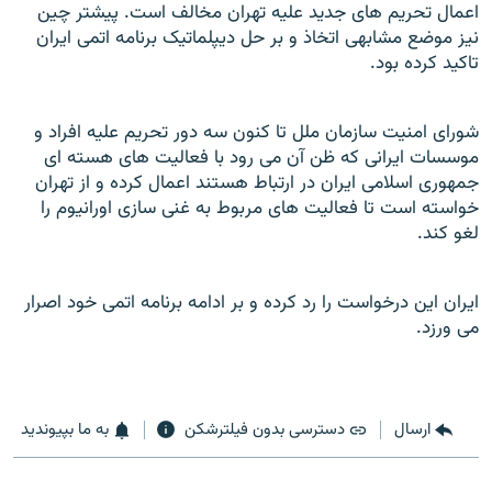
اعمال تحريم هاى جديد عليه تهران مخالف است. پيشتر چين
نيز موضع مشابهى اتخاذ و بر حل ديپلماتيک برنامه اتمى ايران
تاكيد كرده
بود.
شوراى امنيت سازمان ملل تا كنون سه
دور تحريم عليه افراد و
موسسات ايرانى كه ظن آن مى رود با فعاليت هاى هسته
اى
جمهورى اسلامى ايران در ارتباط هستند اعمال كرده و از تهران
خواسته است
تا فعاليت هاى مربوط به غنى سازى اورانيوم را
لغو كند.
ايران اين درخواست را رد كرده و بر ادامه برنامه اتمى خود اصرار
مى ورزد.
ارسال
دسترسی بدون فیلترشکن
به ما بپیوندید