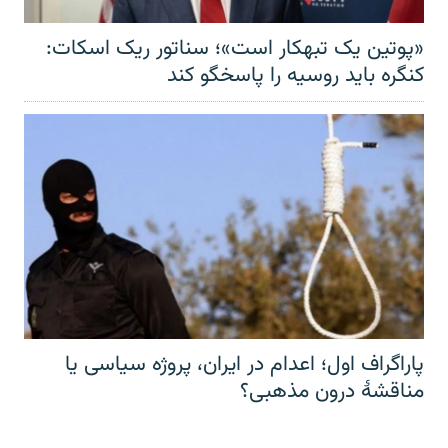
«پوتین یک تبهکار است»؛ سناتور ریک اسکات:
کنگره باید روسیه را پاسخگو کند
پاراگراف اول؛ اعدام در ایران، پروژه سیاسی یا
مناقشهٔ درون مذهبی؟