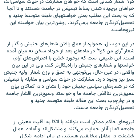
کو؟" شعار کسانی است که خواهان مشارکت در حيات سياسی‌اند،
خواهان برچيده شدن بساط تبعيض در جامعه هستند و تا آنجا
که به بحث اين مطلب يعنی خواسته‏های طبقه متوسط جديد و
تحصيل‌کردگان جامعه برمی‌گردد، روشن‌ترين بيان خواسته اين
نيروهاست.
در اين دو سال، همواره از عمق يافتن شعارهای جنبش و گذر از
شعار "رای من کو؟" در ماه‌های بعد از خرداد سخن به ميان آمده
است. اين طبيعی است که برخورد خشن با اعتراض‌های آرام،
خواست‏ها و شعارهای جنبش را راديکال‌تر کند، ولی در اين بيان
واقعی، در عين حال، بی‌توجهی به عمق و وزن شعار اوليه جنبش
سبز نيز وجود دارد. مشارکت در حيات سياسی و مقابله با تبعيض
که در شعارهای سياسی جنبش خود را نشان داد، کماکان بيان
عميق‌ترين تناقض جامعه ما و خواسته وسيع‌ترين اقشار جامعه
و در چارچوب بحث اين مقاله طبقه متوسط جديد و
تحصيل‌کردگان جامعه ماست.
نيروهای حاکم ممکن است بتوانند با اتکا به اقليت معينی از
جامعه که از آنان حمايت می‌کنند و متشکل‌اند و آماده اعمال
خشونت در مقابل مخالفين هستند، در برابر ادامه اشکال