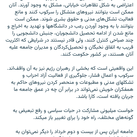
اعتراضی به شکل تظاهرات خيابانی، مشکل به وجود آورند. آنان
ممکن است بتوانند نيروهای متشکل را سرکوب کنند و مانع
فعاليت تشکل‌های مدنی و حقوق بشری شوند. ممکن است
بتوانند با به وجود آوردن رعب در دانشگاه‏ها و تهديد به اخراج و
مانع شدن از ادامه تحصيل دانشجويان، جنبش دانشجويی را
چند صباحی کنترل کنند، ولی قادر نيستتد در شرايطی که اکثريت
قريب به اتفاق نخبگان و تحصيل‌کردگان و مديران جامعه عليه
آنان هستند، بر کشور حکومت کنند.
اين واقعيتی است که بخشی از رهبران رژيم نيز به آن واقف‌اند.
سرکوب و اعمال فشار، جلوگيری از فعاليت آزاد احزاب و
تشکل‏های مدنی و مطبوعات و منحصر کردن نيروهای حاکم به
همفکران خويش نمی‌تواند در برابر آن چه در عمق جامعه ما
جريان يافته است، کارا باشد.
خواست ميليونی مشارکت در حيات سياسی و رفع تبعيض به
گونه‌‏های مختلف، راه خود را برای تغيير باز می‏کند.
جامعه ايران پس از بيست و دوم خرداد را ديگر نمی‌توان به