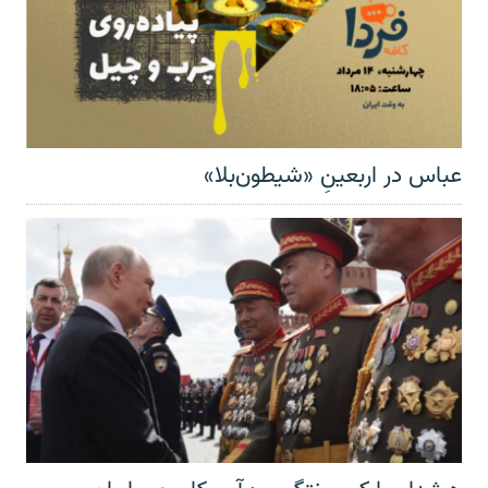
عباس در اربعینِ «شیطون‌بلا»