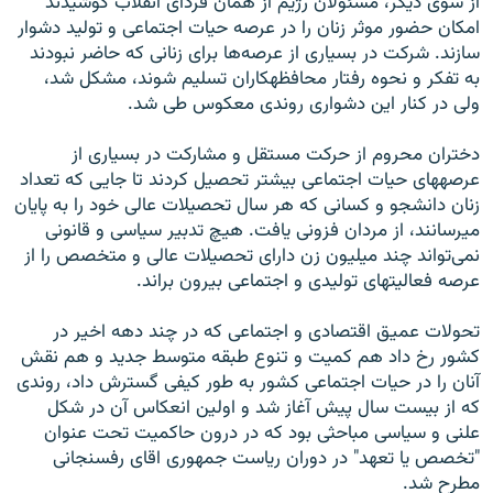
از سوی ديگر، مسئولان رژيم از همان فردای انقلاب کوشيدند
امکان حضور موثر زنان را در عرصه حيات اجتماعی و توليد دشوار
سازند. شرکت در بسياری از عرصه‌ها برای زنانی که حاضر نبودند
به تفکر و نحوه رفتار محافظه‏کاران تسليم شوند، مشکل شد،
ولی در کنار اين دشواری روندی معکوس طی شد.
دختران محروم از حرکت مستقل و مشارکت در بسياری از
عرصه‏های حيات اجتماعی بيشتر تحصيل کردند تا جايی ‏که تعداد
زنان دانشجو و کسانی که هر سال تحصيلات عالی خود را به پايان
می‏رسانند، از مردان فزونی يافت. هيچ تدبير سياسی و قانونی
نمی‌تواند چند ميليون زن دارای تحصيلات عالی و متخصص را از
عرصه فعاليت‏های توليدی و اجتماعی بيرون براند.
تحولات عميق اقتصادی و اجتماعی که در چند دهه اخير در
کشور رخ داد هم کميت و تنوع طبقه متوسط جديد و هم نقش
آنان را در حيات اجتماعی کشور به طور کيفی گسترش داد، روندی
که از بيست سال پيش آغاز شد و اولين انعکاس آن در شکل
علنی و سياسی مباحثی بود که در درون حاکميت تحت عنوان
"تخصص يا تعهد" در دوران رياست جمهوری اقای رفسنجانی
مطرح شد.