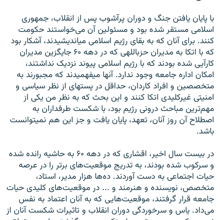
با پايان يافتن جنگ و دوران پرآشوب پس از انقلاب، جمهوری
اسلامی مستقر شده بود و مسئولين آن می‏‌خواستند حکومت
کنند. برای آنان که به بقای رژيم اسلامی می‏انديشيدند، آشکار بود
که با اتکا به مديران حزب‏اللهی که در دهه ۶۰ جايگزين مديران
کارآيی شده بودند که با رژيم اسلامی پيوند نزديک نداشتند،
امکان اداره جامعه وجود ندارد. آنها می‏فهميدند که مجبورند به
متخصصين و افراد کاردان، حداقل در پست‏های از نظر سياسی و
امنيتی غيرکليدی اتکا کنند و اين بحث که به نظر من يکی از
مهم‌ترين مباحث درونی رژيم بود، با شکست طرفداران به
اصطلاح آن روز آنان، تعهد، پايان يافت و جز اين هم نمی‏توانست
باشد.
در بيست سال اخير، اقشاری که در دهه ۶۰ به حاشيه رانده شده
و سرکوب شده بودند، به تدريج موقعيت‌های برتر را در عرصه
حيات اجتماعی به دست آوردند. ده‌ها هزار مدير، استاد،
متخصص، نويسنده و هنرمند و ... در موقعيت‌های کليدی حيات
جامعه قرار گرفتند، موقعيت‌هايی که به آنان اعتماد به نفس
می‌داد. ياس و سرخوردگی دوران انقلاب و تاثيرات شکست آنان از