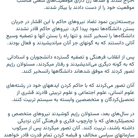
اخراج شدند و صدها زن دارای موقعيت‌های شغلی مناسب
موقعيت خود را از دست دادند يا بيکار شدند.
برجسته‌ترين نمود تضاد نيروهای حاکم با اين اقشار در جريان
بستن دانشگاه‌ها نمود پيدا کرد. نيروهای حاکم قادر نشدند
دانشگاه‌ها را تسخير کنند و تنها راه را بستن آنها و تصفيه وسيع
آنانی دانستند که به گونه‏ای جز آنان می‏انديشيدند و فعال بودند.
پس از انقلاب فرهنگی و تصفيه گسترده دانشجويان و استادانی
که به گونه ديگری می‏‌انديشيدند و رفتار می‏کردند، مسئولان رژيم
تصور کردند که موفق شده‏اند دانشگاه‏ها راتسخير کنند.
آنان تصور می‌کردند که با حاکم کردن ايده‏های خود در رشته‌های
علوم انسانی، علوم اجتماعی و علوم تربيتی قادرند قشری از
تحصيل‌کردگان و متخصصين وابسته به سيستم تربيت کنند.
در سال‌های بعد، مسئولان رژيم کوشيدند نيروهای متخصص و
تحصيل‏کرده‏ای که با چارچوب فکری و فرهنگی آنان نزديکی
داشته باشند، تربيت کنند. آنان تصور می‏کردند پس از سرکوب
سازمان‏های سياسی مخالف و قبضه کردن تمام قدرت قادر خواهند