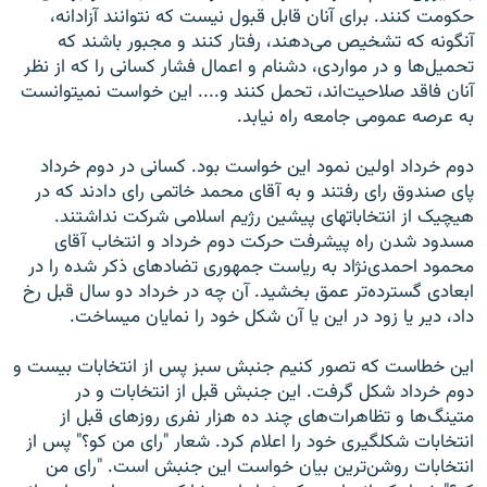
حکومت کنند. برای آنان قابل قبول نيست که نتوانند آزادانه،
آن‏گونه که تشخيص می‌دهند، رفتار کنند و مجبور باشند که
تحميل‌ها و در مواردی، دشنام و اعمال فشار کسانی را که از نظر
آنان فاقد صلاحيت‌اند، تحمل کنند و.... اين خواست نمی‏توانست
به عرصه عمومی جامعه راه نيابد.
دوم خرداد اولين نمود اين خواست بود. کسانی در دوم خرداد
پای صندوق رای رفتند و به آقای محمد خاتمی رای دادند که در
هيچ‏يک از انتخابات‏های پيشين رژيم اسلامی شرکت نداشتند.
مسدود شدن راه پيشرفت حرکت دوم خرداد و انتخاب آقای
محمود احمدی‌نژاد به رياست جمهوری تضادهای ذکر شده را در
ابعادی گسترده‌تر عمق بخشيد. آن چه در خرداد دو سال قبل رخ
داد، دير يا زود در اين يا آن شکل خود را نمايان می‏ساخت.
اين خطاست که تصور کنيم جنبش سبز پس از انتخابات بيست و
دوم خرداد شکل گرفت. اين جنبش قبل از انتخابات و در
متينگ‌ها و تظاهرات‌های چند ده هزار نفری روزهای قبل از
انتخابات شکل‏گيری خود را اعلام کرد. شعار "رای من کو؟" پس از
انتخابات روشن‌ترين بيان خواست اين جنبش است. "رای من