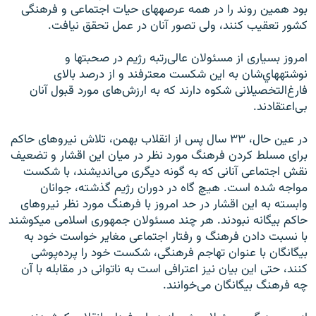
بود همين روند را در همه‏ عرصه‏های حيات اجتماعی و فرهنگی
کشور تعقيب کنند، ولی تصور آنان در عمل تحقق نيافت.
امروز بسياری از مسئولان عالی‌رتبه رژيم در صحبت‏ها و
نوشته‏هاي‌شان به اين شکست معترفند و از درصد بالای
فارغ‌التخصيلانی شکوه دارند که به ارزش‌های مورد قبول آنان
بی‌اعتقادند.
در عين حال، ۳۳ سال پس از انقلاب بهمن، تلاش نيروهای حاکم
برای مسلط کردن فرهنگ مورد نظر در ميان اين اقشار و تضعيف
نقش اجتماعی آنانی که به گونه ديگری می‏‌انديشند، با شکست
مواجه شده است. هيچ گاه در دوران رژيم گذشته، جوانان
وابسته به اين اقشار در حد امروز با فرهنگ مورد نظر نيروهای
حاکم بيگانه نبودند. هر چند مسئولان جمهوری اسلامی می‏کوشند
با نسبت دادن فرهنگ و رفتار اجتماعی مغاير خواست خود به
بيگانگان با عنوان تهاجم فرهنگی، شکست خود را پرده‌پوشی
کنند، حتی اين بيان نيز اعترافی است به ناتوانی در مقابله با آن
چه فرهنگ بيگانگان می‌خوانند.