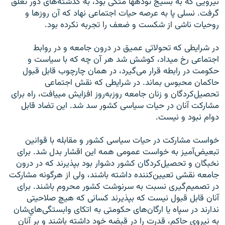
نيرويی که به بسيج توده‏ها متکی بود، به گذشته‌های دور تعلق
گرفت. نسلی پا به عرصه حيات اجتماعی نهاد که آن روزها و
روحيات ناشی از شکست و ضعف را تجربه نکرده بود.
در شرايطی که تحولاتی عميق در درون جامعه و در روابط
اجتماعی رخ می‏داد، کوشش شد هر آن چه که با سياست و
حکومت در رابطه قرار می‌گيرد، در همان چارچوب قابل قبول
حاکمان محبوس بماند. در شرايطی که نقش اجتماعی
تحصيل‌کردگان و زنان جامعه روزبه‌روز افزايش می‏يافت، راه برای
مشارکت آنان در حيات سياسی کشور سد شد. اين تضاد قابل
دوام نبود و نيست.
خواست مشارکت در حيات سياسی کشور و مقابله با قوانين
تبعيض‌آميز به خواست عمومی همه اين اقشار بدل شد. برای
نخبگان و تحصيل‌کردگان کشور دشوار بود بپذيرند که در درون
جامعه نقشی تعيين‌کننده داشته باشند، ولی از هرگونه مشارکت
در تصميم‌گيری نسبت به سرنوشت کشور محروم باشند. برای
آنان قابل قبول نيست که بپذيرند کسانی که هيچ صلاحيتی
ندارند در سپاه يا ارگان‌های حکومتی به اتکای وابستگی‌هاي‌شان
به نيروی حاکم، قدرت را در قبضه خود داشته باشند و بر آنان