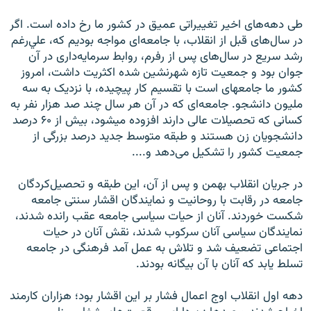
طی دهه‌های اخير تغييراتی عميق در کشور ما رخ داده است. اگر
در سال‌های قبل از انقلاب، با جامعه‌ای مواجه بوديم که، علي‌رغم
رشد سريع در سال‌های پس از رفرم، روابط سرمايه‌داری در آن
جوان بود و جمعيت تازه شهرنشين شده اکثريت داشت، امروز
کشور ما جامعه‏ای است با تقسيم کار پيچيده، با نزديک به سه
مليون دانشجو. جامعه‌ای که در آن هر سال چند صد هزار نفر به
کسانی ‏که تحصيلات عالی دارند افزوده می‏شود، بيش از ۶۰ درصد
دانشجويان زن هستند و طبقه متوسط جديد درصد بزرگی از
جمعيت کشور را تشکيل می‌دهد و....
در جريان انقلاب بهمن و پس از آن، اين طبقه و تحصيل‌کردگان
جامعه در رقابت با روحانيت و نمايندگان اقشار سنتی جامعه
شکست خوردند. آنان از حيات سياسی جامعه عقب رانده شدند،
نمايندگان سياسی آنان سرکوب شدند، نقش آنان در حيات
اجتماعی تضعيف شد و تلاش به عمل آمد فرهنگی در جامعه
تسلط یابد که آنان با آن بيگانه بودند.
دهه اول انقلاب اوج اعمال فشار بر اين اقشار بود؛ هزاران کارمند