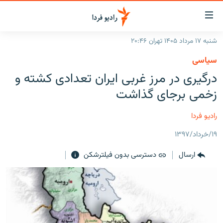
ینک‌های
ابلیت
سترسی
شنبه ۱۷ مرداد ۱۴۰۵ تهران ۲۰:۴۶
ازگشت
صفحه اصلی
سیاسی
ازگشت
ایران
درگیری در مرز غربی ایران تعدادی کشته و
ه
نوی
جهان
زخمی برجای گذاشت
صلی
رادیو
فتن
رادیو فردا
ه
پادکست
انتخاب کنید و بشنوید
فحه
۱۹/خرداد/۱۳۹۷
چندرسانه‌ای
برنامه‌های رادیویی
ستجو
ارسال
دسترسی بدون فیلترشکن
زنان فردا
فرکانس‌ها
گزارش‌های تصویری
گزارش‌های ویدئویی
English
به ما بپیوندید