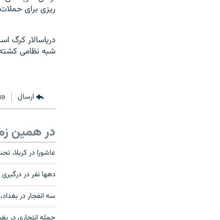
ريزی برای حملات 
شبه نظامی کشته شده اند و ۹۲ نفر از 
ارسال
در همین زم
عاشورا در کربلا، تح
دهها نفر در درگيری
سه انفجار در بغداد، دستکم ۱۶کشته
حمله انتحاری در بغداد ۳۲ کشته برجای 