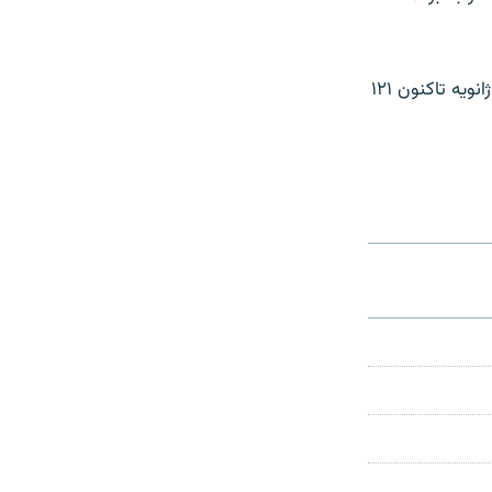
درياسالار کرگ اسميت، سخنگوی ارتش آمريکا در عراق، روز يکشنبه گفت که از هشتم ژانويه تاکنون ۱۲۱