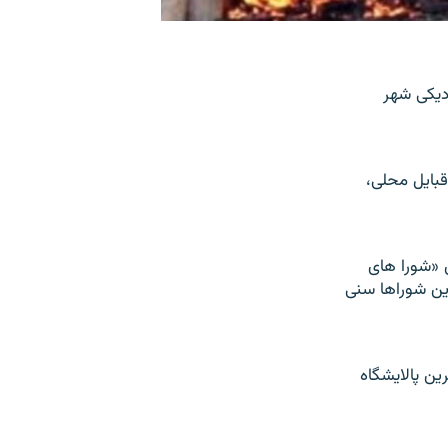
ی در نزديکی شهر
قبایل محلی،
 «شورا های
اين شوراها سنی
ين پالايشگاه