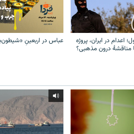
ل؛ اعدام در ایران، پروژه
عباس در اربعینِ «شیطون‌بل
مناقشهٔ درون مذهبی؟