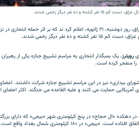
ته و ده نفر ديگر زخمی شدند.
مقامات امنيتی عراق، روز دوشنبه، ۲۱ ژانويه، اعلام کرد ند که بر اثر حمله انتحار
فر کشته و ده نفر ديگر زخمی شدند.
ری
رويترز
، یک بمبگذار انتحاری به مراسم تشييع جنازه يکی از رهبران 
را منفجر کرده است.
ورای بيداری» نيز در اين مراسم تشييع جنازه شرکت داشتند. اعضای
ای آمريکايی حمايت می کنند و عليه القاعده می جنگند. اکثر اعضای 
در دهکده «ال حجاج» در پنج کيلومتری شهر «بيجی» که دارای بزرگتر
ست. «بيجی» در ۱۸۰ کيلومتری شمال بغداد واقع است.