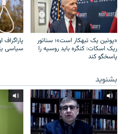
«پوتین یک تبهکار است»؛ سناتور
پاراگراف او
ریک اسکات: کنگره باید روسیه را
سیاسی یا 
پاسخگو کند
بشنوید