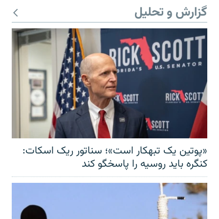
گزارش و تحلیل
«پوتین یک تبهکار است»؛ سناتور ریک اسکات:
کنگره باید روسیه را پاسخگو کند