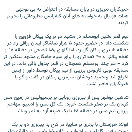
خبرنگاران تبريزی در پايان مسابقه در اعتراض به بی توجهی
هيات فوتبال به خواسته های آنان کنفرانس مطبوعاتی را تحريم
کردند.
تيم قعر نشين ابومسلم در مشهد دو بر يک پيکان قزوين را
شکست داد. در حضور حدود ۵ هزار تماشاگر ايمان رزاقی راد در
دقيقه ۱۲ برای پيکان گل زد، اما گلهای رضا ناصحی در دقيقه ۱۸ از
نقطه پنالتی و ۴۰ کفه ترازو را برای سياه جامگان مشهد سنگين تر
کرد – هر چند ابومسلم همچنان در قعر جدول باقی ماند. در اين
مسابقه لويی کارلوس برزيلی از تيم پيکان توسط داور از زمين
اخراج شد و حميد درخشان، سرمربی پيکان در گفت و گو با
خبرنگاران حاضر نشد.
شاهين بوشهر پس از پيروزی رويايی بر پرسپوليس در زمين مس
کرمان يک بر صفر شکست خورد. تک گل مس را ادينيو، مهاجم
برزيلی تيم مس در دقيقه ۶۸ با يک ضربه آزاد به ثمر رساند.
فولاد خوزستان با برتری بر سايپا، در کرج به پيروزی دو بر يک
دست يافت. گلهای تيم اهوازی را غلامرضا رضايی در دقيقه های