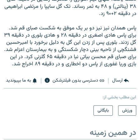
۳۸ (پنالتی) و ۴۸ به ثمر رساند. تک گل سايپا را مرتضی ابراهيمی
در دقيقه ۲+۹۰ زد.
پاس همدان نيز نيز دو بر يک موفق به شکست صبای قم شد.
برای پاس هادی اصغری در دقيقه ۲۸ و هادی بلوری در دقيقه ۳۹
گل زدند. بلوری پس از زدن اين گل به دليل برخورد با اميرحسين
فشنگچی از ناحيه بينی دچار شکستگی و به بيمارستان اعزام شد.
برای صبای قم محسن بياتی نيا در دقيقه ۶۵ گلزنی کرد. در اين
بازی وريا غفوری از پاس دو اخطاری و در دقيقه ۸۹ اخراج شد.
ارسال
دسترسی بدون فیلترشکن
به ما بپیوندید
این مطلب بخشی از:
ورزش
بایگانی
در همین زمینه