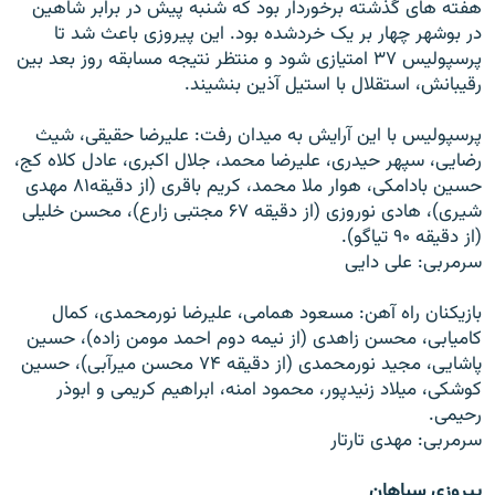
هفته های گذشته برخوردار بود که شنبه پيش در برابر شاهين
در بوشهر چهار بر يک خردشده بود. اين پيروزی باعث شد تا
پرسپوليس ۳۷ امتيازی شود و منتظر نتيجه مسابقه روز بعد بين
رقيبانش، استقلال با استيل آذين بنشيند.
پرسپوليس با اين آرايش به ميدان رفت: عليرضا حقيقی، شيث
رضايی،‌ سپهر حيدری، عليرضا محمد، جلال اکبری،‌ عادل کلاه کج،
حسين بادامکی، هوار ملا محمد، کريم باقری (از دقيقه۸۱ مهدی
شيری)، هادی نوروزی (از دقيقه ۶۷ مجتبی زارع)، محسن خليلی
(از دقيقه ۹۰ تياگو).
سرمربی: علی دايی
بازيکنان راه آهن: مسعود همامی، عليرضا نورمحمدی، کمال
کاميابی، محسن زاهدی (از نيمه دوم احمد مومن زاده)، حسين
پاشايی، مجيد نورمحمدی (از دقيقه ۷۴ محسن ميرآبی)، حسين
کوشکی، ميلاد زنيدپور، محمود امنه، ابراهيم کريمی و ابوذر
رحيمی.
سرمربی: مهدی تارتار
پيروزی سپاهان