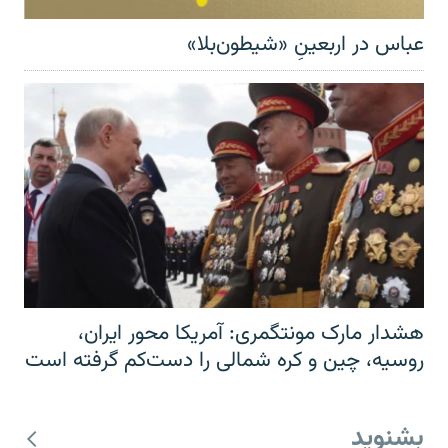
عباس در اربعینِ «شیطون‌بلا»
هشدار مارک مونتگمری: آمریکا محور ایران،
روسیه، چین و کره شمالی را دست‌کم گرفته است
بشنوید