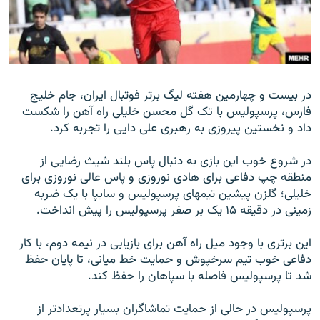
زبان‌های دیگر
در بيست و چهارمين هفته ليگ برتر فوتبال ايران، جام خليج
فارس، پرسپوليس با تک گل محسن خليلی راه آهن را شکست
داد و نخستين پيروزی به رهبری علی دايی را تجربه کرد.
در شروع خوب اين بازی به دنبال پاس بلند شيث رضايی از
منطقه چپ دفاعی برای هادی نوروزی و پاس عالی نوروزی برای
خليلی؛ گلزن پيشين تيمهای پرسپوليس و سايپا با يک ضربه
زمينی در دقيقه ۱۵ يک بر صفر پرسپوليس را پيش انداخت.
اين برتری با وجود ميل راه آهن برای بازيابی در نيمه دوم، با کار
دفاعی خوب تيم سرخپوش و حمايت خط ميانی، تا پايان حفظ
شد تا پرسپوليس فاصله با سپاهان را حفظ کند.
پرسپوليس در حالی از حمايت تماشاگران بسيار پرتعدادتر از