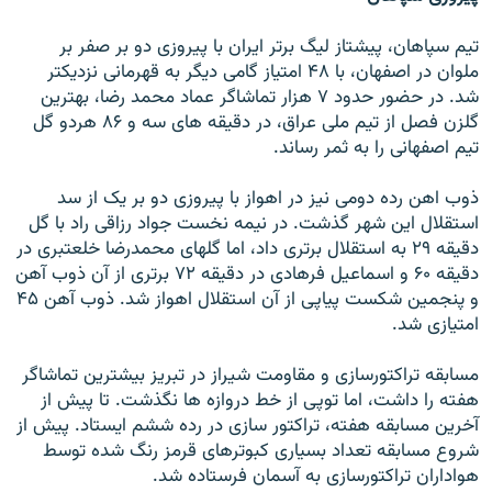
تيم سپاهان، پيشتاز ليگ برتر ايران با پيروزی دو بر صفر بر
ملوان در اصفهان، با ۴۸ امتياز گامی ديگر به قهرمانی نزديکتر
شد. در حضور حدود ۷ هزار تماشاگر عماد محمد رضا، بهترين
گلزن فصل از تيم ملی عراق، در دقيقه های سه و ۸۶ هردو گل
تيم اصفهانی را به ثمر رساند.
ذوب اهن رده دومی نيز در اهواز با پيروزی دو بر يک از سد
استقلال اين شهر گذشت. در نيمه نخست جواد رزاقی راد با گل
دقيقه ۲۹ به استقلال برتری داد، اما گلهای محمدرضا خلعتبری در
دقيقه ۶۰ و اسماعيل فرهادی در دقيقه ۷۲ برتری از آن ذوب آهن
و پنجمين شکست پياپی از آن استقلال اهواز شد. ذوب آهن ۴۵
امتيازی شد.
مسابقه تراکتورسازی و مقاومت شيراز در تبريز بيشترين تماشاگر
هفته را داشت، اما توپی از خط دروازه ها نگذشت. تا پيش از
آخرين مسابقه هفته، تراکتور سازی در رده ششم ايستاد. پيش از
شروع مسابقه تعداد بسياری کبوترهای قرمز رنگ شده توسط
هواداران تراکتورسازی به آسمان فرستاده شد.