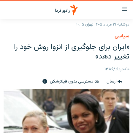
ینک‌های
ابلیت
سترسی
دوشنبه ۱۹ مرداد ۱۴۰۵ تهران ۱۰:۱۵
ازگشت
صفحه اصلی
سیاسی
ازگشت
ایران
«ایران برای جلوگیری از انزوا روش خود را
ه
نوی
جهان
تغییر دهد»
صلی
رادیو
فتن
۱۰/خرداد/۱۳۸۶
ه
پادکست
انتخاب کنید و بشنوید
فحه
ارسال
دسترسی بدون فیلترشکن
چندرسانه‌ای
برنامه‌های رادیویی
ستجو
زنان فردا
فرکانس‌ها
گزارش‌های تصویری
گزارش‌های ویدئویی
English
به ما بپیوندید