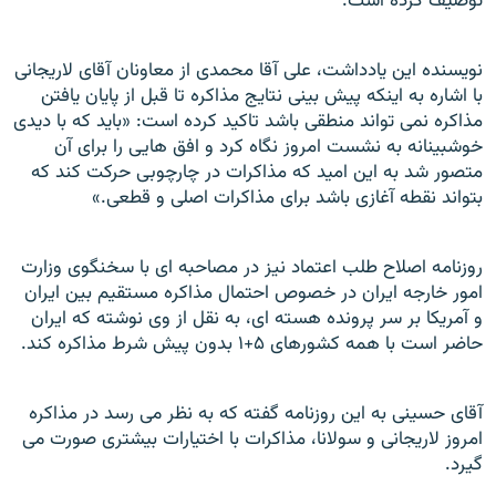
توصیف کرده است.
نويسنده اين يادداشت، علی آقا محمدی از معاونان آقای لاريجانی
با اشاره به اينکه پيش بينی نتايج مذاکره تا قبل از پايان يافتن
مذاکره نمی تواند منطقی باشد تاکيد کرده است: «بايد که با ديدی
خوشبينانه به نشست امروز نگاه کرد و افق هايی را برای آن
متصور شد به اين اميد که مذاکرات در چارچوبی حرکت کند که
بتواند نقطه آغازی باشد برای مذاکرات اصلی و قطعی.»
روزنامه اصلاح طلب اعتماد نيز در مصاحبه ای با سخنگوی وزارت
امور خارجه ایران در خصوص احتمال مذاکره مستقيم بين ايران
و آمريکا بر سر پرونده هسته ای، به نقل از وی نوشته که ايران
حاضر است با همه کشورهای ۵+۱ بدون پيش شرط مذاکره کند.
آقای حسينی به اين روزنامه گفته که به نظر می رسد در مذاکره
امروز لاريجانی و سولانا، مذاکرات با اختيارات بيشتری صورت می
گيرد.