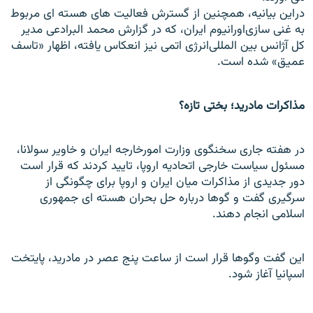
در
اين بيانيه، همچنين از گسترش فعاليت های هسته ای مربوط
به غنی سازی
اورانيوم ايران، که در گزارش محمد البرادعی مدير
کل آژانس بين المللی
انرژی اتمی نیز انعکاس يافته، اظهار «تاسف
عميق» شده است.
مذاکرات مادرید؛ بختی تازه؟
در هفته جاری سخنگوی وزارت امورخارجه ايران و خاوير سولانا،
مسئول سياست خارجی اتحاديه اروپا، تاييد کردند که قرار است
دور جديدی از مذاکرات ميان ایران و اروپا برای چگونگی از
سرگيری گفت و گوها درباره حل بحران هسته ای جمهوری
اسلامی انجام دهند.
اين گفت وگوها قرار است از ساعت پنج عصر در مادريد، پايتخت
اسپانيا آغاز شود.