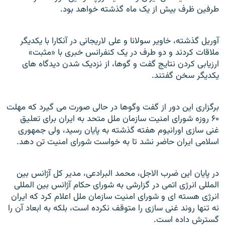
طرفين ظرف بيش از يک ماه گذشته خواهد بود.
آوريل گذشته، خاوير سولانا و علی لاريجانی در آنکارا با يکديگر
ملاقات کردند و دو طرف در يک کنفرانس خبری با «مثبت»
ارزيابی کردن نتايج گفت و گوها، از نزديک شدن ديدگاه های
يکديگر سخن گفتند.
برگزاری اين دور از گفت وگوها در حالی صورت می گيرد که مهلت
۶۰ روزه شورای امنيت سازمان ملل متحد به ايران برای تعليق
غنی سازی اورانيوم هفته گذشته به پايان رسيد، ولی جمهوری
اسلامی ایران حاضر نشد تا به خواست شورای امنیت تن دهد.
در پايان اين ضرب الاجل، محمد البرادعی، مدير کل آژانس بين
المللی انرژی اتمی در گزارشی به شورای حکام آژانس بین المللی
انرژی هسته ای و شورای امنيت سازمان ملل اعلام کرد که ايران
نه تنها روند غنی سازی را متوقف نکرده است، بلکه به ابعاد آن را
گسترش داده است.