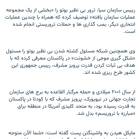
رييس سازمان سيا، ترور بی نظير بوتو را «بخشی از يک مجموعه
عمليات سازمان يافته» توصيف کرده که همراه با چندين عمليات
انتحاری ديگر، بمب گذاری ها و حملات تروريستی انجام شده
است.
وی همچنين شبکه مسئول کشته شدن بی نظير بوتو را مسئول
«شکل گيری موجی از خشونت» در پاکستان معرفی کرده که با
هدف بی ثبات کردن قدرت پرويز مشرف، رييس جمهوری اين
کشور طرح ريزی شده اند.
از سال ۲۰۰۱ ميلادی و حمله مرگبار القاعده به برج های سازمان
تجارت جهانی در نيويورک، پرويز مشرف که با کودتا در پاکستان
به قدرت رسيده بود، به متحد کليدی آمريکا در منطقه برای
«مبارزه با تروريسم» بدل شد.
مايکل هيدن به واشينگتن پست گفته است: «شما الآن متوجه