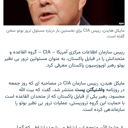
مایکل هایدن، رییس CIA برای نخستین بار درباره مسئول ترور بوتو سخن
زبان‌های دیگر
گفته است.
رییس سازمان اطلاعات مرکزی آمريکا – CIA – گروه القاعده و
متحدانش را در قبايل پاکستان، به عنوان مسئولین ترور بی نظير
بوتو رهبر اوپوزسيون پاکستان معرفی کرد.
مايکل هيدن، رييس سازمان CIA در مصاحبه ای که روز جمعه
در روزنامه
واشنيگتن پست
منتشر شد، گفت که بيت الله
محسود، رهبر يکی از قبايل پاکستان که از متحدان القاعده است
با حمايت اين گروه تروريستی، عمليات ترور بی نظير بوتو را
سازماندهی کرده است.
«شما الآن متوجه اين ارتباط می شويد؛ ارتباطی که گويا