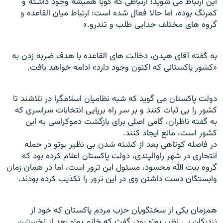
اين ارتباط می شويد؛ ارتباطی که گويا هميشه وجود داشته و
کمرنگ بوده، اما حالا فعال شده است: ارتباط ميان القاعده و
گروه های مختلف جدايی طلب و تندرو.»
به گفته آقای هيدن، دخالت های القاعده با هدف ضربه زدن به
«کشور پاکستانی که اکنون وجود دارد» ادامه خواهد يافت.
دولت پاکستان می گويد که شبه نظاميان اسلامگرا در تلاشند تا
کشور را بی ثبات کنند و بر سر راه برپايی انتخابات سراسری که
به گفته ناظران، گامی اصلی برای بازگشت دموکراسی به اين
کشور است، مانع ايجاد کنند.
در فاصله کوتاهی بعد از کشته شدن بی نظير بوتو در حمله
انتحاری در شهر راوالپندی، دولت پاکستان اعلام کرده بود که
گروه بيت الله محسود، مسئول اين ترور است، اما در همان زمان
وابستگان دست داشتن وی در اين ترور را تکذيب کرده بودند.
همزمان يکی از سخنگويان حزب مردم پاکستان که خود از
نزديکان بی نظير بوتو بود، گفت که خانم بوتو بعد از نخستين